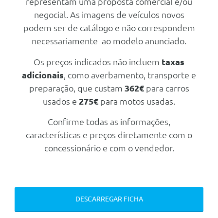
representam uma proposta comercial e/ou
Tuning/Componentes Opticos
Assistente De Conduçao
negocial. As imagens de veículos novos
Conteudo Exterior Pack
Desportivo M
podem ser de catálogo e não correspondem
Velocimetro Em Km/H
necessariamente ao modelo anunciado.
Frisos Interiores Iluminados M
Triangulo E Estojo De Primeiros
Aluminio Hexacube Mate
Socorros
Os preços indicados não incluem
taxas
Pintura Não Metalizada - Branco
Teleservices
Alpine
adicionais
, como averbamento, transporte e
Pack Desportivo M
preparação, que custam
362€
para carros
Rodas
Personal Esim
usados e
275€
para motos usadas.
Jantes De Liga Leve 18 975 M
De Raios Em Y Bicolores Com
Assistente De Conduçao
Pneus 225/45 R18 95y
Confirme todas as informações,
Kit Reparaçao De Pneus
características e preços diretamente com o
Frisos Exteriores Bmw Individual
concessionário e com o vendedor.
Shadow Line
Performance Control
Velocimetro Em Km/H
DESCARREGAR FICHA
Triangulo E Estojo De Primeiros
Socorros