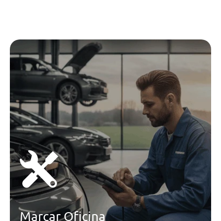
Teleservices
Pack Desportivo M
Personal Esim
Segurança Activa
Assistente De Estacionamento
Assistente De Estacionamento
Abs - Sistema De Travagem Anti-
Bloqueio
Controlo De Tracção
Esp - Sistema Electrónico De
Estabilidade
Audio/Comunicações/Instrumentos
Monitorização Da Pressao Dos
Pneus
Monitorização Da Pressao Dos
Pneus
Marcar Oficina