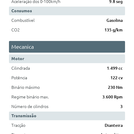
Aceleração dos 0-100km/h
9.8 seg
Consumos
Combustível
Gasolina
CO2
135 g/km
Mecanica
Motor
Cilindrada
1.499 cc
Potência
122 cv
Binário máximo
230 Nm
Regime binário max.
3.600 Rpm
Número de cilindros
3
Transmissão
Tracção
Dianteira