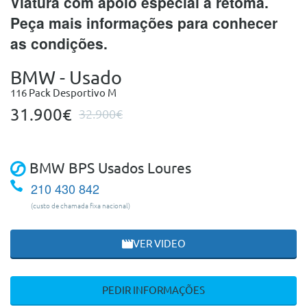
Viatura com apoio especial à retoma.
Peça mais informações para conhecer
as condições.
BMW - Usado
116 Pack Desportivo M
31.900€
32.900€
BMW BPS Usados Loures
210 430 842
(custo de chamada fixa nacional)
VER VIDEO
PEDIR INFORMAÇÕES