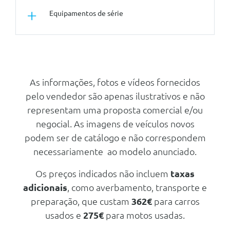
Equipamentos de série
Outros
Protecçao Acustica Para Peoes
Pernos De Segurança
As informações, fotos e vídeos fornecidos
pelo vendedor são apenas ilustrativos e não
Triangulo E Estojo De Primeiros
Socorros
representam uma proposta comercial e/ou
Serviços Edrive
negocial. As imagens de veículos novos
podem ser de catálogo e não correspondem
Performance Control
necessariamente ao modelo anunciado.
Manuais De Bordo Em Portugues
Serviços Connecteddrive
Os preços indicados não incluem
taxas
adicionais
, como averbamento, transporte e
Pack De Arrumação
preparação, que custam
362€
para carros
Velocimetro Em Km/H
usados e
275€
para motos usadas.
Ajuste Da Coluna De Direcçao