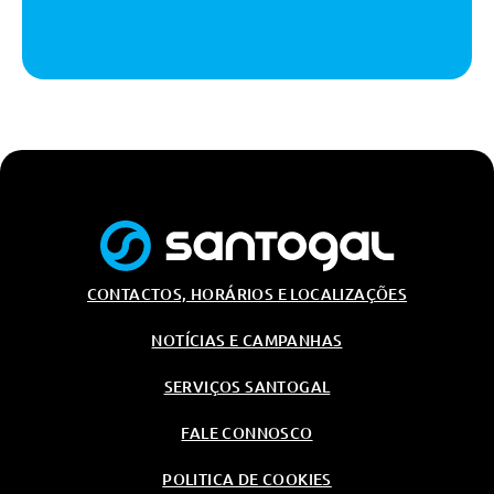
Fecho Automatico Da Porta Da
Bagageira
Segurança Passiva
Fixação De Cadeira De Criança
Isofix
Airbag Do Condutor E Passageiro
Da Frente
Airbag Cabeça À Frente
Airbag Cabeça Atrás
Desactivação Do Airbag Do
CONTACTOS, HORÁRIOS E LOCALIZAÇÕES
Passageiro
Ecall Inteligente
NOTÍCIAS E CAMPANHAS
Transmissão/Chassis/Suspensão
SERVIÇOS SANTOGAL
Transmissao Automatica
Steptronic
FALE CONNOSCO
Servotronic
POLITICA DE COOKIES
Serviço/Garantias