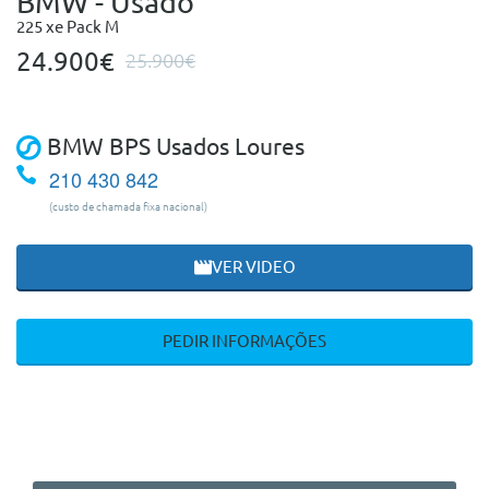
BMW - Usado
225 xe Pack M
24.900€
25.900€
BMW BPS Usados Loures
210 430 842
(custo de chamada fixa nacional)
VER VIDEO
PEDIR INFORMAÇÕES