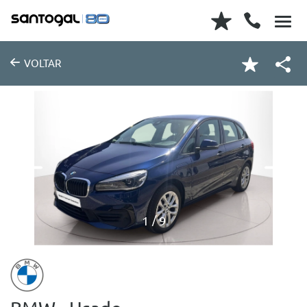
VOLTAR
1
9