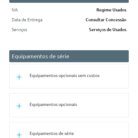
IVA
Regime Usados
Data de Entrega
Consultar Concessão
Serviços
Serviços de Usados
Equipamentos de série
Equipamentos opcionais sem custos
Segurança Activa
Equipamentos opcionais
Luzes Adaptativas Em Led
Audio/Comunicações/Instrumentos
Sistema De Som Hi-Fi
Conforto/Interior e Exterior
Equipamentos de série
Ajuste Electrico Dos Bancos Com