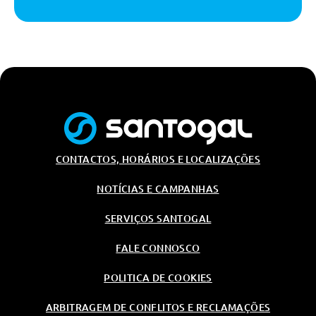
Tapetes Em Veludo
Ar Condicionado Automático
Fecho Centralizado
Luz Ambiente
Segurança Activa
Abs - Sistema De Travagem Anti-
Bloqueio
Cruise Control Com Função De
Travagem
CONTACTOS, HORÁRIOS E LOCALIZAÇÕES
Esp - Sistema Electrónico De
NOTÍCIAS E CAMPANHAS
Estabilidade
Controlo De Tracção
SERVIÇOS SANTOGAL
Cruise Control Com Função De
Travagem
FALE CONNOSCO
Assistente De Estacionamento
POLITICA DE COOKIES
Assistente De Estacionamento
ARBITRAGEM DE CONFLITOS E RECLAMAÇÕES
Segurança