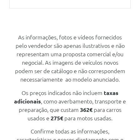
Memoria Para O Banco Do
Condutor
Apoio Lombar Para Condutor E
Outros
Passageiro Da Frente
Pernos De Segurança
Bancos Desportivos M
Cintos De Segurança Com Listas
As informações, fotos e vídeos fornecidos
M
Frisos Interiores Em Fibra De
pelo vendedor são apenas ilustrativos e não
Carbono
Velocimetro Em Km/H
representam uma proposta comercial e/ou
Pele Vernasca - Preto Costuras
M Drive
Em Contraste/Vermelho
negocial. As imagens de veículos novos
podem ser de catálogo e não correspondem
Personal Esim
Outros
necessariamente ao modelo anunciado.
Assistente De Conduçao
M Driver Professional
Pinças De Travao Bmw M
Pack De Arrumação
Os preços indicados não incluem
taxas
Vermelho Alto Brilho
adicionais
, como averbamento, transporte e
Triangulo E Estojo De Primeiros
Pack Innovation
Socorros
preparação, que custam
362€
para carros
Cintos De Segurança Com Listas
Segurança Activa
usados e
275€
para motos usadas.
M
Assistente De Máximos
Confirme todas as informações,
Teleservices
Farois Bmw Individual Shadow
características e preços diretamente com o
Line