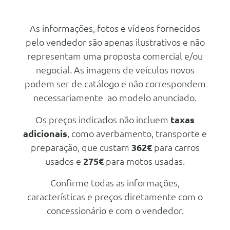
Pintura Metalizada
Kit Reparaçao De Pneus Plus
Pintura Metalizada - Preto
Personal Esim
As informações, fotos e vídeos fornecidos
Saphire
pelo vendedor são apenas ilustrativos e não
Velocimetro Em Km/H
Outros
representam uma proposta comercial e/ou
Performance Control
Retirar Bmw Service Inclusive
negocial. As imagens de veículos novos
Assistente De Conduçao
podem ser de catálogo e não correspondem
Kit Reparaçao De Pneus
necessariamente ao modelo anunciado.
Teleservices
Os preços indicados não incluem
taxas
Triangulo E Estojo De Primeiros
adicionais
, como averbamento, transporte e
Socorros
preparação, que custam
362€
para carros
Personal Esim
usados e
275€
para motos usadas.
Assistente De Conduçao
Confirme todas as informações,
Kit Reparaçao De Pneus
características e preços diretamente com o
Triangulo E Estojo De Primeiros
Socorros
concessionário e com o vendedor.
Velocimetro Em Km/H