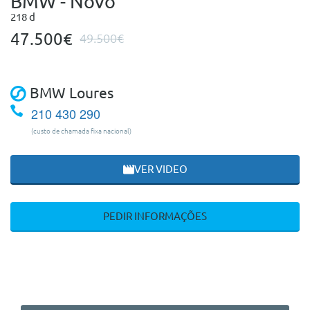
BMW - Novo
218 d
47.500€
49.500€
BMW Loures
210 430 290
(custo de chamada fixa nacional)
VER VIDEO
PEDIR INFORMAÇÕES