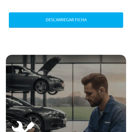
Teleservices
Audio/Comunicações/Instrumentos
DESCARREGAR FICHA
Bmw Live Cockpit Plus
Monitorização Da Pressao Dos
Pneus
Monitorização Da Pressao Dos
Pneus
Segurança Passiva
Sistema Isofix Para Cadeira
Infantil
Ecall
Airbag Do Condutor
Sistema Isofix Para Cadeira
Infantil
Ecall
Conforto/Interior e Exterior