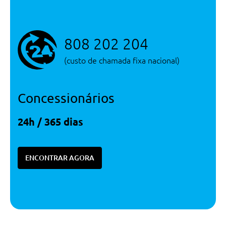
Estabilidade
Assistente De Estacionamento
Abs - Sistema De Travagem Anti-
808 202 204
Bloqueio
Assistente De Estacionamento
(custo de chamada fixa nacional)
Audio/Comunicações/Instrumentos
Bmw Live Cockpit Plus
Concessionários
Monitorização Da Pressao Dos
Pneus
24h / 365 dias
Monitorização Da Pressao Dos
Pneus
Segurança
ENCONTRAR AGORA
Sistema De Alarme
Sistema De Alarme
Rodas
Jantes De Liga Leve 17 971 De
Raios Em Y Com Pneus 205/55