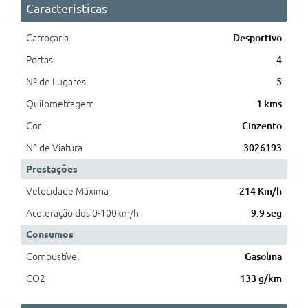
Características
Carroçaria
Desportivo
Portas
4
Nº de Lugares
5
Quilometragem
1 kms
Cor
Cinzento
Nº de Viatura
3026193
Prestações
Velocidade Máxima
214 Km/h
Aceleração dos 0-100km/h
9.9 seg
Consumos
Combustível
Gasolina
CO2
133 g/km