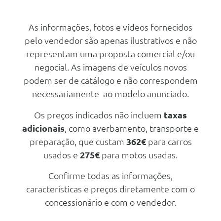
Brooklyn
Personal Esim
M Sport Design
Velocimetro Em Km/H
As informações, fotos e vídeos fornecidos
Outros
pelo vendedor são apenas ilustrativos e não
Triangulo E Estojo De Primeiros
Retirar Bmw Service Inclusive
Socorros
representam uma proposta comercial e/ou
Performance Control
negocial. As imagens de veículos novos
podem ser de catálogo e não correspondem
Assistente De Conduçao
necessariamente ao modelo anunciado.
Kit Reparaçao De Pneus
Teleservices
Os preços indicados não incluem
taxas
adicionais
, como averbamento, transporte e
Personal Esim
preparação, que custam
362€
para carros
Velocimetro Em Km/H
usados e
275€
para motos usadas.
Kit Reparaçao De Pneus Plus
Confirme todas as informações,
Assistente De Conduçao
características e preços diretamente com o
Kit Reparaçao De Pneus
concessionário e com o vendedor.
Teleservices