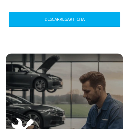
Triangulo E Estojo De Primeiros
Socorros
Segurança Passiva
DESCARREGAR FICHA
Sistema Isofix Para Cadeira
Infantil
Ecall
Airbag Do Condutor
Ecall
Sistema Isofix Para Cadeira
Infantil
Conforto/Interior e Exterior
Sintonizador Dab (Digital)
Vidros Electricos A Frente
Fecho Centralizado
Bancos Aquecidos Para Condutor
E Passageiro Da Frente
Ar Condicionado Automático