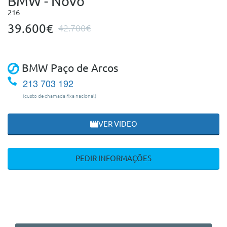
BMW - Novo
216
39.600€
42.700€
BMW Paço de Arcos
213 703 192
(custo de chamada fixa nacional)
VER VIDEO
PEDIR INFORMAÇÕES