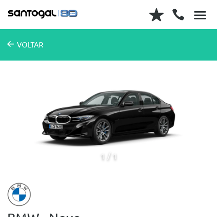
VOLTAR
1
1