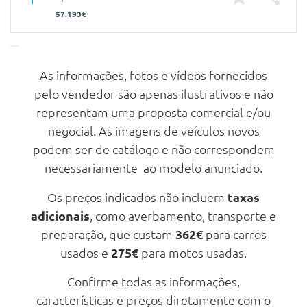
57.193€
As informações, fotos e vídeos fornecidos
Características
pelo vendedor são apenas ilustrativos e não
Carroçaria
Sedan
representam uma proposta comercial e/ou
Portas
4
negocial. As imagens de veículos novos
podem ser de catálogo e não correspondem
Nº de Lugares
5
necessariamente ao modelo anunciado.
Nº de Viatura
946033
Prestações
Os preços indicados não incluem
taxas
adicionais
, como averbamento, transporte e
Velocidade Máxima
230 Km/h
preparação, que custam
362€
para carros
Aceleração dos 0-100km/h
5.90 seg
usados e
275€
para motos usadas.
Consumos
Confirme todas as informações,
Combustível
Gasolina
características e preços diretamente com o
CO2
55 g/km