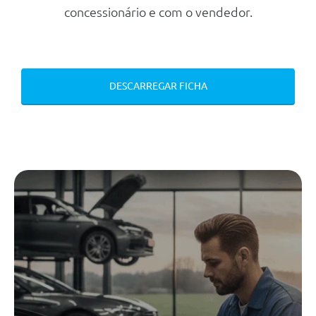
concessionário e com o vendedor.
Mecanica
Motor
Cilindrada
1.998 cc
DESCARREGAR FICHA
Potência
184 cv
Regime binário max.
6.500 Rpm
Número de cilindros
4
Transmissão
Tracção
Traseira
Tipo caixa
Automática
Número de velocidades
8
Travões
Dianteiros
Disco Ventilado
Traseiros
Disco Ventilado