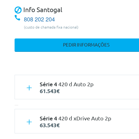
Info Santogal
808 202 204
(custo de chamada fixa nacional)
PEDIR INFORMAÇÕES
Série 4
420 d Auto 2p
61.543€
Série 4
420 d xDrive Auto 2p
63.543€
Características