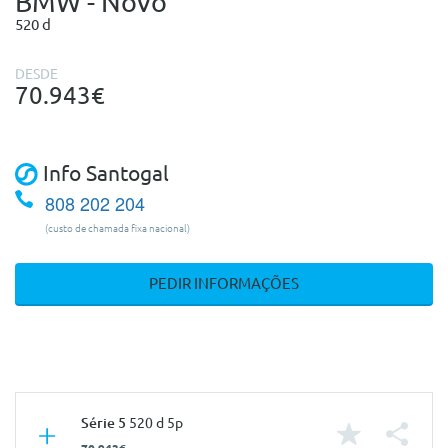
BMW - Novo
520 d
DESDE
70.943€
Info Santogal
808 202 204
(custo de chamada fixa nacional)
PEDIR INFORMAÇÕES
Série 5
520 d 5p