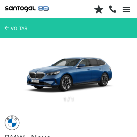
VOLTAR
1
1