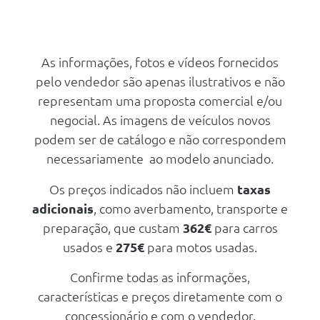
Travoes Desportivos M Preto
Vidros Laminados De Conforto
Tuning/Componentes Opticos
Climatico
Grelha Frontal Bmw Iluminada
Conforto/Interior e Exterior
Iconic
Pack Executive
Bancos Multifuncionais Para
As informações, fotos e vídeos fornecidos
Condutor E Passageiro
Pack Desportivo M Pro
Sistema Travel E Comfort
pelo vendedor são apenas ilustrativos e não
Rodas
Pack Desportivo M
Pack Innovation
representam uma proposta comercial e/ou
Jantes De Liga Leve 21 Bmw
Grelha Frontal Bmw Iluminada
Pack Connoisseur
negocial. As imagens de veículos novos
1055 Bicolor C/Pn Dt.255/40
Iconic
R21 102y E Tr.285/35 R21 105y
podem ser de catálogo e não correspondem
Bmw Individual Interior Com
Pack Desportivo M Pro
Conteudos Exclusivos
necessariamente ao modelo anunciado.
Pack Desportivo M
Tuning/Componentes Opticos
Os preços indicados não incluem
taxas
Pintura Metalizada
Conforto/Interior e Exterior
adicionais
, como averbamento, transporte e
Bmw Natural Interaction
Audio/Comunicações/Instrumentos
preparação, que custam
362€
para carros
Sistema De Som Surround
Vidros Electricos A Frente
usados e
275€
para motos usadas.
Bowers E Wilkins Diamond
Tecto Panoramico
Carga/Reboque/Transporte
Confirme todas as informações,
Sintonizador Dab (Digital)
Portas Automaticas
características e preços diretamente com o
Sistema De Carregamento Entre
concessionário e com o vendedor.