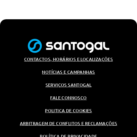
Carregamento Sem Fios
Serviços Digitais Profissionais
Monitorização Da Pressao Dos
Pneus
Segurança Activa
Luzes Adaptativas Em Led
CONTACTOS, HORÁRIOS E LOCALIZAÇÕES
Esp - Sistema Electrónico De
Estabilidade
NOTÍCIAS E CAMPANHAS
Controlo De Tracção
SERVIÇOS SANTOGAL
Assistente De Estacionamento
Plus
FALE CONNOSCO
Abs - Sistema De Travagem Anti-
Bloqueio
POLITICA DE COOKIES
Assistente De Máximos
ARBITRAGEM DE CONFLITOS E RECLAMAÇÕES
Segurança Passiva
Ecall
POLÍTICA DE PRIVACIDADE