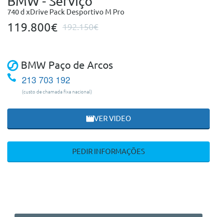
BMW - Serviço
740 d xDrive Pack Desportivo M Pro
119.800€
192.150€
BMW Paço de Arcos
213 703 192
(custo de chamada fixa nacional)
VER VIDEO
PEDIR INFORMAÇÕES