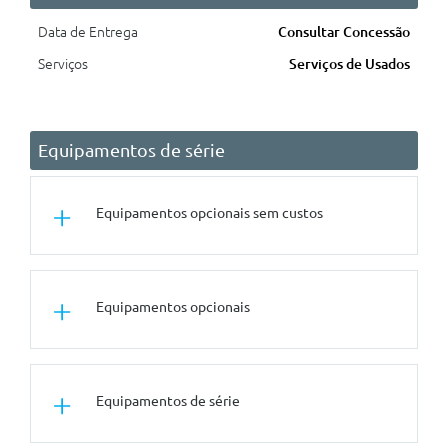
Data de Entrega
Consultar Concessão
Serviços
Serviços de Usados
Equipamentos de série
Equipamentos opcionais sem custos
Outros
Equipamentos opcionais
Pernos De Segurança
Tuning/Componentes Opticos
Spoiler Traseiro M
Conforto/Interior e Exterior
Equipamentos de série
Frisos Exteriores Bmw Individual
Pack Aquecimento Comfort
Shadow Line Com Conteudos
Adicionais
Vidros Com Protecção Solar