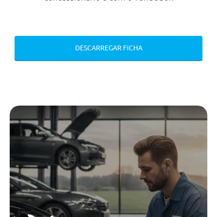
Os Bancos
Cortina Do Oculo Traseiro E
Vidros Laterais Traseiros
Electricos
Sintonizador Dab (Digital)
DESCARREGAR FICHA
Espelho Exterior Com Funçao
Automatica De Anti-
Encandeamento (Apenas Lado
Condutor)
Bancos Dianteiros E Traseiros
Aquecidos
Sistema De Carregamento Entre
Os Bancos
Tapetes Em Alcatifa Aveludada
Fecho Centralizado
Ajuste Electrico Dos Bancos Com
Memoria Para O Banco Do
Condutor
Sistema De Acesso Comfort