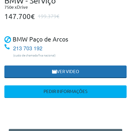
BMW - Serviço
750e xDrive
147.700€
199.379€
BMW Paço de Arcos
213 703 192
(custo de chamada fixa nacional)
VER VIDEO
PEDIR INFORMAÇÕES