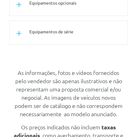
Equipamentos opcionais
Vidro com protecção solar
Equipamentos de série
Vidros laminados cont.Climatico
Kit Desportivo M Sport
Energia e Sistemas De Escape
Sistema Multimédia Profissional
P/Bancos traseiros c/iDrive
Carregamento Rapido Ac (11kw)
Pintura Metalizada
Cabo De Carregamento (Modo 3)
As informações, fotos e vídeos fornecidos
De Rua
pelo vendedor são apenas ilustrativos e não
Cabo De Carregamento (Modo 3
representam uma proposta comercial e/ou
- 11 Kw)
negocial. As imagens de veículos novos
Cabo De Carregamento (Modo 2)
podem ser de catálogo e não correspondem
Audio/Comunicações/Instrumentos
necessariamente ao modelo anunciado.
Serviços Digitais Profissionais
Os preços indicados não incluem
taxas
Monitorização Da Pressao Dos
Pneus
adicionais
, como averbamento, transporte e