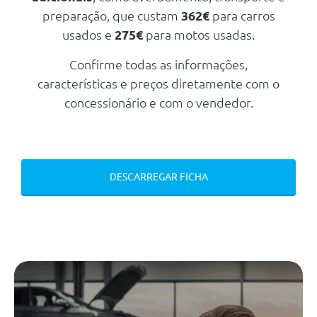
preparação, que custam
362€
para carros
Serviços Digitais Profissionais
usados e
275€
para motos usadas.
Bmw Live Cockpit Professional
Sistema De Som Surround
Confirme todas as informações,
Bowers E Wilkins
características e preços diretamente com o
Carregamento Sem Fios
concessionário e com o vendedor.
Outros
Kit Reparaçao De Pneus
Protecção Activa
DESCARREGAR FICHA
Assistente De Conduçao
Protecçao Acustica Para Peoes
Teleservices
Triangulo E Estojo De Primeiros
Socorros
Bmw Iconic Sounds Electric
Esim Pessoal