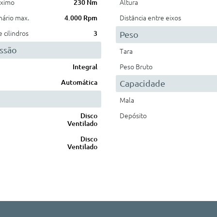
áximo
230 Nm
Altura
nário max.
4.000 Rpm
Distância entre eixos
cilindros
3
Peso
ssão
Tara
Integral
Peso Bruto
Automática
Capacidade
Mala
Disco
Depósito
Ventilado
Disco
Ventilado