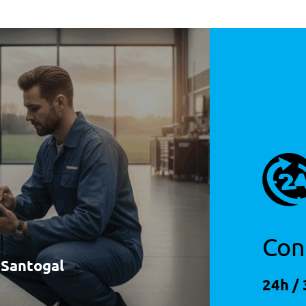
Con
à Santogal
24h / 