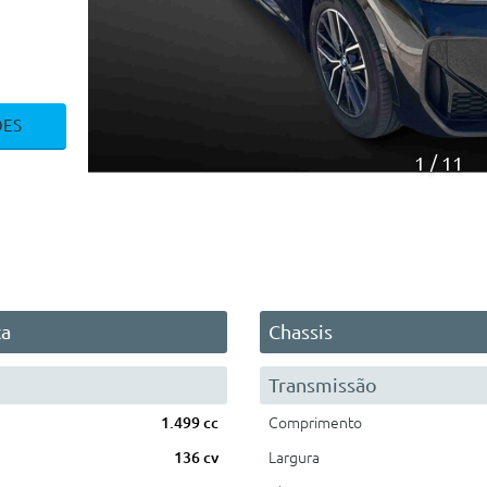
ÕES
1
11
ca
Chassis
Transmissão
1.499 cc
Comprimento
136 cv
Largura