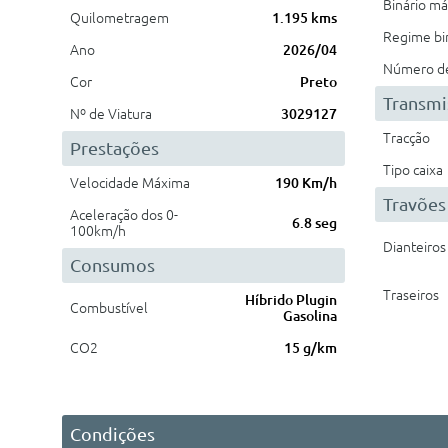
Binário m
Quilometragem
1.195 kms
Regime bi
Ano
2026/04
Número de 
Cor
Preto
Transmi
Nº de Viatura
3029127
Tracção
Prestações
Tipo caixa
Velocidade Máxima
190 Km/h
Travões
Aceleração dos 0-
6.8 seg
100km/h
Dianteiros
Consumos
Traseiros
Híbrido Plugin
Combustível
Gasolina
CO2
15 g/km
Condições