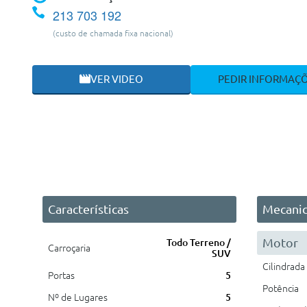
213 703 192
(custo de chamada fixa nacional)
VER VIDEO
PEDIR INFORMAÇ
Características
Mecani
Motor
Todo Terreno /
Carroçaria
SUV
Cilindrada
Portas
5
Potência
Nº de Lugares
5