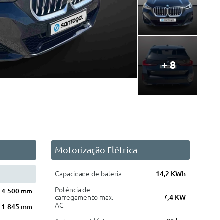
+ 8
Motorização Elétrica
Capacidade de bateria
14,2 KWh
Potência de
4.500 mm
carregamento max.
7,4 KW
AC
1.845 mm