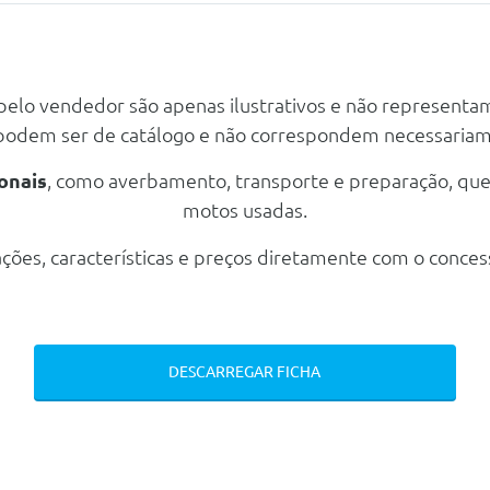
 pelo vendedor são apenas ilustrativos e não representa
 podem ser de catálogo e não correspondem necessaria
onais
, como averbamento, transporte e preparação, qu
icolores Com Pneus 225/55 R18 95w
motos usadas.
ções, características e preços diretamente com o conces
DESCARREGAR FICHA