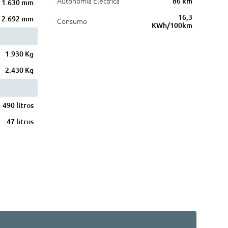
Autonomia Eléctrica
86 km
1.630 mm
16,3
2.692 mm
Consumo
KWh/100km
1.930 Kg
2.430 Kg
490 litros
47 litros