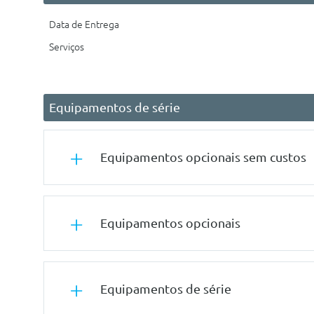
Data de Entrega
Serviços
Equipamentos de série
Equipamentos opcionais sem custos
Tuning/Componentes Opticos
Equipamentos opcionais
Frisos Interiores M Em Aluminio Hexacube Pale
Pack Desportivo M Exterior
Conforto/Interior e Exterior
Pack Desportivo M Interior
Equipamentos de série
Vidros Com Protecção Solar
Conforto/Interior e Exterior