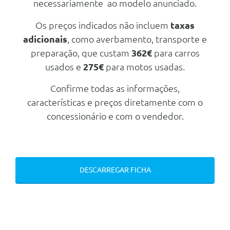
necessariamente ao modelo anunciado.
Personal Esim
Os preços indicados não incluem
taxas
Serviços Digitais Profissionais
adicionais
, como averbamento, transporte e
Protecçao Acustica Para Peoes
preparação, que custam
362€
para carros
Serviços Connected Drived
usados e
275€
para motos usadas.
Energia e Sistemas De Escape
Confirme todas as informações,
Carregamento Rapido Ac (11 Kw)
características e preços diretamente com o
Cabo De Carregamento (Modo 3)
concessionário e com o vendedor.
De Rua
Cabo De Carregamento (Modo 3
/ 11kw)
Conforto/Interior e Exterior
DESCARREGAR FICHA
Bancos Dianteiros Aquecidos
Ar Condicionado Automático
Triangulo E Kit Primeiros
Socorros