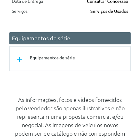
Data de Entrega
Consultar Concessão
Serviços
Serviços de Usados
Equipamentos de série
Equipamentos de série
Outros
Teleservices
Performance Control
As informações, fotos e vídeos fornecidos
pelo vendedor são apenas ilustrativos e não
Monitorizaçao Da Pressao Dos
Pneus
representam uma proposta comercial e/ou
Fecho Automatico Da Porta Da
negocial. As imagens de veículos novos
Bagageira
podem ser de catálogo e não correspondem
Velocimetro Em Km/H