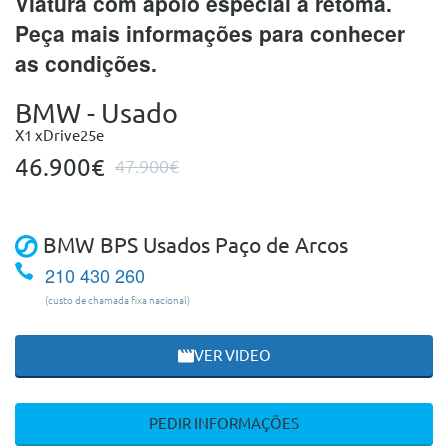
Viatura com apoio especial à retoma.
Peça mais informações para conhecer
as condições.
BMW - Usado
X1 xDrive25e
46.900€
47.900€
BMW BPS Usados Paço de Arcos
210 430 260
(custo de chamada fixa nacional)
VER VIDEO
PEDIR INFORMAÇÕES