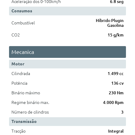
Aceleração dos 0-100km/h
6.8 seg
Consumos
Híbrido Plugin
Combustível
Gasolina
CO2
15 g/km
Mecanica
Motor
Cilindrada
1.499 cc
Potência
136 cv
Binário máximo
230 Nm
Regime binário max.
4.000 Rpm
Número de cilindros
3
Transmissão
Tracção
Integral