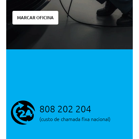
Kit De Reparaçao De Pneus Plus
Segurança Passiva
MARCAR OFICINA
Airbag Do Condutor
Sistema I-Size Para Cadeira
Infantil
Ecall
Transmissão/Chassis/Suspensão
Direcção Assistida
Carga/Reboque/Transporte
Barras De Tejadilho Bmw
Individual Shadow Line
Serviço/Garantias
808 202 204
Bmw Service Inclusive - 4
Anos/80.000km
(custo de chamada fixa nacional)