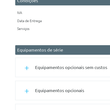
Condições
IVA
Data de Entrega
Serviços
Equipamentos de série
Equipamentos opcionais sem custos
Conforto/Interior e Exterior
Equipamentos opcionais
Frisos Interiores Em Dark Pearl E Realce Em Cromado C
Pacote De Luzes
Audio/Comunicações/Instrumentos
Ar Condicionado Automático