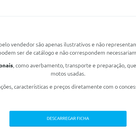
gem
 pelo vendedor são apenas ilustrativos e não representa
gem
 podem ser de catálogo e não correspondem necessaria
onais
, como averbamento, transporte e preparação, qu
nti-Encadeamento
motos usadas.
ções, características e preços diretamente com o conces
DESCARREGAR FICHA
ores Com Pneus 225/50 R18 95w