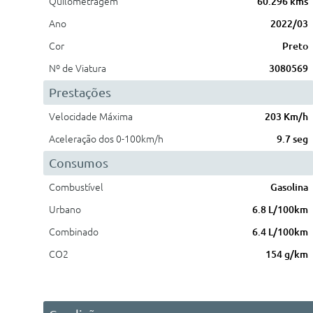
Quilometragem
60.296 kms
Ano
2022/03
Cor
Preto
Nº de Viatura
3080569
Prestações
Velocidade Máxima
203 Km/h
Aceleração dos 0-100km/h
9.7 seg
Consumos
Combustível
Gasolina
Urbano
6.8 L/100km
Combinado
6.4 L/100km
CO2
154 g/km