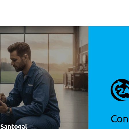
s
Con
à Santogal