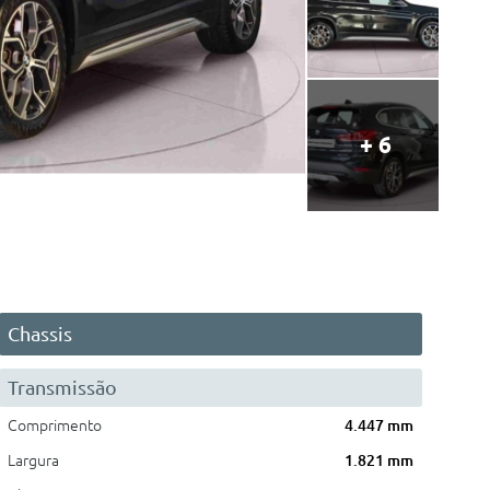
+ 6
Chassis
Transmissão
Comprimento
4.447 mm
Largura
1.821 mm