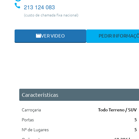
213 124 083
(custo de chamada fixa nacional)
VER VIDEO
PEDIR INFORMAÇ
Características
Carroçaria
Todo Terreno / SUV
Portas
5
Nº de Lugares
5