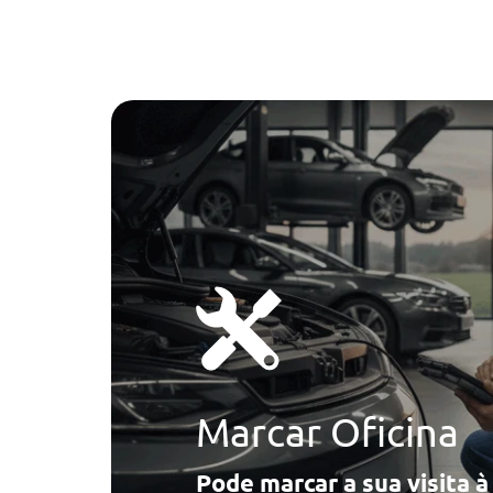
Tuning/Componentes Opticos
Monitorizaçao Da Pressao Dos Pneus
Pintura Metalizada
Teleservices
Outros
Media
Informaçao De Transito Em Tempo Real (Rtti)
Manuais De Bordo Em Português
Serviços Concierge
Monitorizaçao Da Pressao Dos Pneus
Sistema De Acesso Comfort
Performance Control
Camara Traseira
Serviços Remote
Segurança Activa
Serviços Connected Drived
Pdc - Sensores De Estacionamento Dianteiros E Traseiro
Pernos De Segurança
Carga/Reboque/Transporte
Fecho Automatico Das Portas Em Andamento
Barras De Tejadilho Em Preto
Marcar Oficina
Fecho Automatico Das Portas Em Andamento
Pode marcar a sua visita 
Conforto/Interior e Exterior