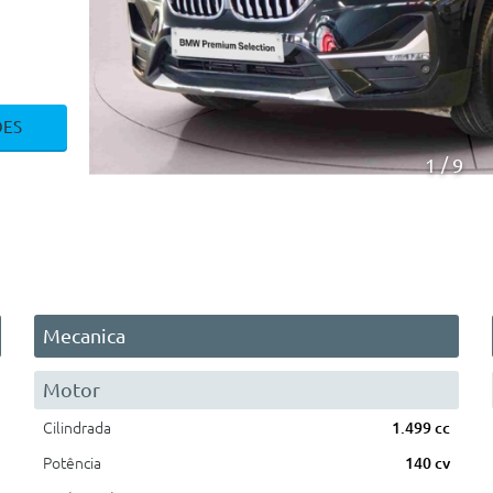
ÕES
1
9
Mecanica
Motor
Cilindrada
1.499 cc
Potência
140 cv