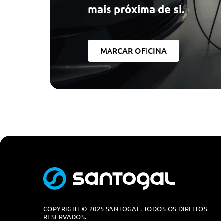
mais próxima de si.
Tapetes Em Alcatifa Aveludada
Triangulo E Kit Primeiros Socorros
Volante Multi-Funções
MARCAR OFICINA
Apoio De Braço Dianteiro
Desactivaçao Do Airbag Do Passageiro Da Frente
Painel De Instrumentos Em Português
Pacote De Arrumaçao
Pacote De Arrumaçao
Banco Do Passageiro Dianteiro Com Regulaçao Em Altu
Frisos Interiores Em Prata Oxide Escuro Mate E Realce 
Desactivaçao Do Airbag Do Passageiro Da Frente
Sensor De Chuva E Controlo Automatico De Luzes De 
Tapetes Em Alcatifa Aveludada
COPYRIGHT © 2025 SANTOGAL. TODOS OS DIREITOS
RESERVADOS.
Painel De Instrumentos Em Português