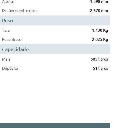
Altura
1.598 mm
Distância entre eixos
2.670 mm
Peso
Tara
1.430 Kg
Peso Bruto
2.025 Kg
Capacidade
Mala
505 litros
Depósito
51 litros