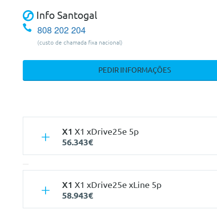
Info Santogal
808 202 204
(custo de chamada fixa nacional)
PEDIR INFORMAÇÕES
X1
X1 xDrive25e 5p
56.343€
X1
X1 xDrive25e xLine 5p
58.943€
Características