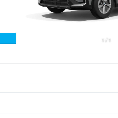
1
1
Mecanica