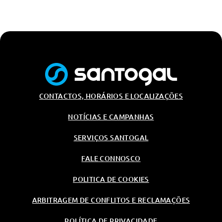
Grelha Frontal Bmw Iluminada
Iconic Glow
Frisos Interiores M Em Aluminio
Hexacube Pale
Sem Designação Da Line
Grelha Frontal Bmw Iluminada
Iconic Glow
CONTACTOS, HORÁRIOS E LOCALIZAÇÕES
Spoiler Traseiro M
Frisos Interiores M Em Aluminio
NOTÍCIAS E CAMPANHAS
Hexacube Pale
SERVIÇOS SANTOGAL
Segurança Passiva
Ecall
FALE CONNOSCO
Sistema I-Size Para Cadeira
Infantil
POLITICA DE COOKIES
Ecall
ARBITRAGEM DE CONFLITOS E RECLAMAÇÕES
Airbag Do Condutor
POLÍTICA DE PRIVACIDADE