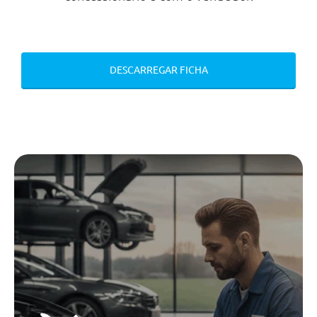
Aumento De Capacidade Do
Deposito De Combustivel
Monitorizaçao Da Pressao Dos
Pneus
DESCARREGAR FICHA
Sistema De Acesso Comfort
Pernos De Segurança
Serviços Connected Drived
Fecho Automatico Da Porta Da
Bagageira
Velocimetro Em Km/H
Performance Control
Travoes Desportivos M Azul
Personal Esim
Pernos De Segurança
Velocimetro Em Km/H