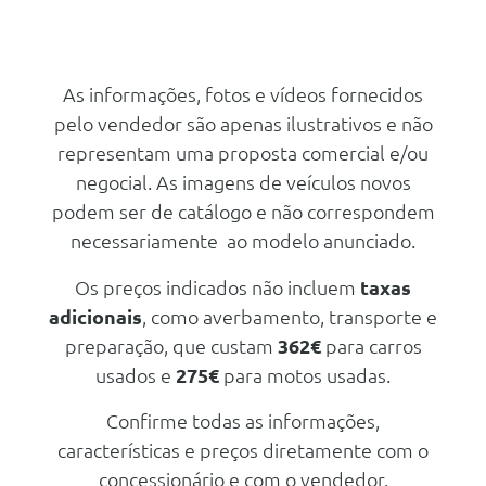
Pintura Metalizada - Preto
Outros
Saphire
Teleservices
Pintura Metalizada
Monitorizaçao Da Pressao Dos
As informações, fotos e vídeos fornecidos
Pneus
Conforto/Interior e Exterior
pelo vendedor são apenas ilustrativos e não
Tecto Panoramico Skyroof
Transmissao Automatica Com
representam uma proposta comercial e/ou
Patilhas No Volante
Pack Premium Plus
negocial. As imagens de veículos novos
Aumento De Capacidade Do
Vidros Com Protecção Solar
podem ser de catálogo e não correspondem
Deposito De Combustivel
necessariamente ao modelo anunciado.
Segurança Activa
Frisos Exteriores Bmw Individual
Shadow Line
Assistente De Maximos
Os preços indicados não incluem
taxas
Travoes Desportivos M Azul
adicionais
, como averbamento, transporte e
Personal Esim
preparação, que custam
362€
para carros
Transmissao Automatica Com
usados e
275€
para motos usadas.
Patilhas No Volante
Confirme todas as informações,
Teleservices
características e preços diretamente com o
Frisos Exteriores Bmw Individual
Shadow Line
concessionário e com o vendedor.