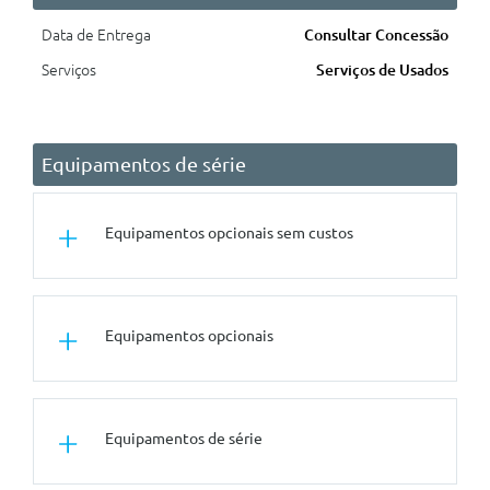
Data de Entrega
Consultar Concessão
Serviços
Serviços de Usados
Equipamentos de série
Equipamentos opcionais sem custos
Segurança Activa
Equipamentos opcionais
Luzes Adaptativas Led
Outros
Equipamentos de série
Assistente De Conduçao Plus
Tuning/Componentes Opticos