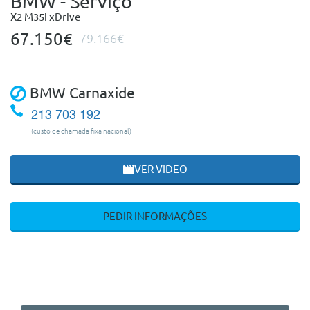
BMW - Serviço
X2 M35i xDrive
67.150€
79.166€
BMW Carnaxide
213 703 192
(custo de chamada fixa nacional)
VER VIDEO
PEDIR INFORMAÇÕES