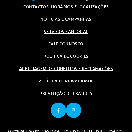
Airbag Do Condutor
CONTACTOS, HORÁRIOS E LOCALIZAÇÕES
Ecall
NOTÍCIAS E CAMPANHAS
Ecall
SERVIÇOS SANTOGAL
Segurança
Alarme Anti-Roubo
FALE CONNOSCO
Alarme Anti-Roubo
POLITICA DE COOKIES
Transmissão/Chassis/Suspensão
Direcção Assistida
ARBITRAGEM DE CONFLITOS E RECLAMAÇÕES
Transmissao Automatica
POLÍTICA DE PRIVACIDADE
Desportiva
Transmissao Automatica
PREVENÇÃO DE FRAUDES
Desportiva
Carga/Reboque/Transporte
Rede Separadora Na Bagageira
Rede Separadora Na Bagageira
COPYRIGHT © 2025 SANTOGAL. TODOS OS DIREITOS RESERVADOS.