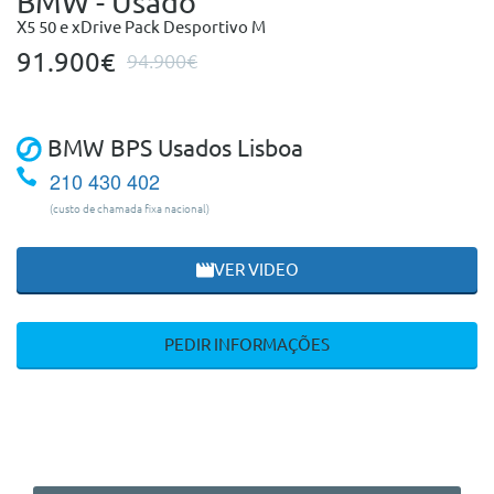
BMW - Usado
X5 50 e xDrive Pack Desportivo M
91.900€
94.900€
BMW BPS Usados Lisboa
210 430 402
(custo de chamada fixa nacional)
VER VIDEO
PEDIR INFORMAÇÕES