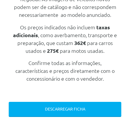
Volante M Em Pele
Energia e Sistemas De Escape
podem ser de catálogo e não correspondem
Bmw Iconic Sounds Electric
Pack Desportivo M
Bmw Flexible Fast Charger
necessariamente ao modelo anunciado.
Protecçao Activa
(Modo 2) Domestico
Pele Sintetica - Coffee
Serviços Digitais Profissionais
Os preços indicados não incluem
taxas
Outros
Rodas
adicionais
, como averbamento, transporte e
Protecçao Acustica Para Peoes
Adaptador E+F (Cee 7/7) 10 A
Jantes De Liga Leve 20 Bmw
preparação, que custam
362€
para carros
740m Em Estrela Bicolour C/P.
Teleservices
Diant.275/45 R20 110v E
usados e
275€
para motos usadas.
Tras.305/40 112v
Sistema De Acesso Comfort
Pneus Runflat
Confirme todas as informações,
Velocimetro Em Km/H
características e preços diretamente com o
Carga/Reboque/Transporte
Monitorizaçao Da Pressao Dos
Pneus
concessionário e com o vendedor.
Barras De Tejadilho Em Aluminio
Satinated
Personal Esim
Outros
Bmw Iconic Sounds Electric
Frisos Exteriores Bmw Individual
Protecçao Activa
Line Aluminium Satinated
DESCARREGAR FICHA
Protecçao Acustica Para Peoes
Pernos De Segurança
Teleservices
Energia e Sistemas De Escape