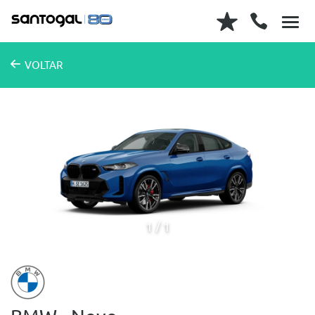
VOLTAR
1
1