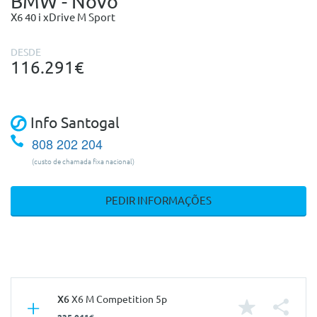
BMW - Novo
X6 40 i xDrive M Sport
DESDE
116.291€
Info Santogal
808 202 204
(custo de chamada fixa nacional)
PEDIR INFORMAÇÕES
X6
X6 M Competition 5p