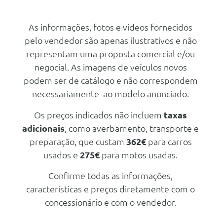
Grelha Frontal Bmw Iluminada
Funçao Fecho Suave Das Portas
Pele Alargada Merino Bmw
Iconic Glow
Individual
Sistema De Acesso Comfort
As informações, fotos e vídeos fornecidos
Conforto/Interior e Exterior
Volante M Em Pele
pelo vendedor são apenas ilustrativos e não
Bancos Dianteiros M
Vidros Com Protecção Acustica
Multifunçoes
Cintos De Segurança M
representam uma proposta comercial e/ou
Teleservices
Acabamentos Do Painel De
Pack Desportivo M Pro
negocial. As imagens de veículos novos
Instrumentos Bmw Individual
Serviços Digitais Profissionais
podem ser de catálogo e não correspondem
Com Acabamento Em Pele
Carga/Reboque/Transporte
Personal Esim
necessariamente ao modelo anunciado.
Barras De Tejadilho Bmw
Vidros Com Protecção Solar
Individual Shadow Line
Serviços Digitais Profissionais
Forro Do Tecto Bmw Individual
Os preços indicados não incluem
taxas
Em Alcantara Antracite
Tuning/Componentes Opticos
Protecçao Activa
adicionais
, como averbamento, transporte e
Pack Aerodinamico M
Controlos Com Detalhes Em
Funçao Fecho Suave Das Portas
preparação, que custam
362€
para carros
Vidro Craftedclarity
Frisos Exteriores Bmw Individual
Sistema De Acesso Comfort
usados e
275€
para motos usadas.
Shadow Line Com Conteudos
Ar Condicionado Automático
Extendidos
Com Controlo De 5 Zonas
Monitorizaçao Da Pressao Dos
Confirme todas as informações,
Pneus
Funçao De Massagem Nos
características e preços diretamente com o
Bancos Dianteiros
Teleservices
concessionário e com o vendedor.
Pack Exclusive
Personal Esim