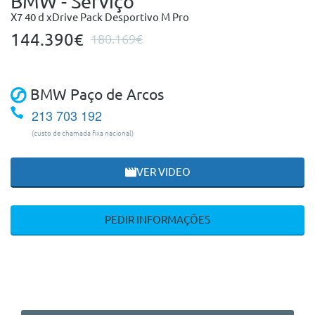
BMW - Serviço
X7 40 d xDrive Pack Desportivo M Pro
144.390€
180.169€
BMW Paço de Arcos
213 703 192
(custo de chamada fixa nacional)
VER VIDEO
PEDIR INFORMAÇÕES