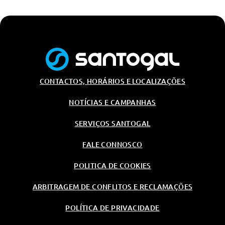
Anos/200.000km
Bmw Service Inclusive - 4
Anos/80.000km
Audio/Comunicações/Instrumentos
Sistema De Som Hi-Fi
Sistema De Som Harman/Kardon
CONTACTOS, HORÁRIOS E LOCALIZAÇÕES
Bmw Live Cockpit Professional
NOTÍCIAS E CAMPANHAS
Carregamento Sem Fios
SERVIÇOS SANTOGAL
Sintonizador Dab ( Digital )
Bmw Live Cockpit Professional
FALE CONNOSCO
Carregamento Sem Fios
POLITICA DE COOKIES
Sintonizador Dab ( Digital )
ARBITRAGEM DE CONFLITOS E RECLAMAÇÕES
Segurança Passiva
Airbag Do Condutor
POLÍTICA DE PRIVACIDADE
Ecall