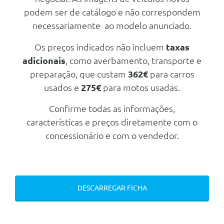
Travoes Desportivos M Azul
Controlo De Tracçao (Tcs)
Escuro
podem ser de catálogo e não correspondem
Assistente De Maximos
necessariamente ao modelo anunciado.
Assistente De Estacionamento
Plus
Os preços indicados não incluem
taxas
adicionais
, como averbamento, transporte e
Assistente De Maximos
preparação, que custam
362€
para carros
Transmissão/Chassis/Suspensão
usados e
275€
para motos usadas.
Direcção Assistida
Transmissao Automatica
Confirme todas as informações,
Desportiva Steptronic
características e preços diretamente com o
Suspensão Adaptativa M
concessionário e com o vendedor.
Profissional
Transmissao Automatica
Desportiva Steptronic
Suspensão Adaptativa M
Profissional
DESCARREGAR FICHA
Segurança Passiva
Airbag Do Condutor