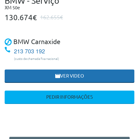
BMW - Serviço
XM 50e
130.674€
162.655€
BMW Carnaxide
213 703 192
(custo de chamada fixa nacional)
VER VIDEO
PEDIR INFORMAÇÕES