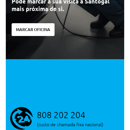
Pode marcar a sua visita à Santogal
Sintonizador Dab ( Digital )
mais próxima de si.
Outros
Teleservices
MARCAR OFICINA
Frisos Exteriores Bmw Individual
Shadow Line
Serviços Digitais Profissionais
Protecçao Acustica Para Peoes
Personal Esim
Bmw Iconic Sounds Electric
Travoes Desportivos M Preto
Brilhante
Serviços Digitais Profissionais
Protecçao Activa
808 202 204
Monitorizaçao Da Pressao Dos
Pneus
(custo de chamada fixa nacional)
Sistema De Acesso Comfort