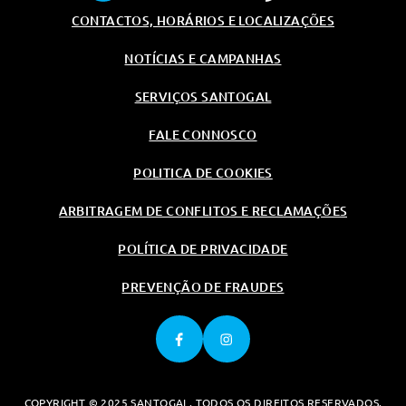
Pneus
CONTACTOS, HORÁRIOS E LOCALIZAÇÕES
Sistema De Acesso Comfort
NOTÍCIAS E CAMPANHAS
Conforto/Interior e Exterior
Luz Ambiente
SERVIÇOS SANTOGAL
Bancos Dianteiros E Traseiros
FALE CONNOSCO
Aquecidos
Controlo Por Gestos Bmw
POLITICA DE COOKIES
Vidros Electricos A Frente
ARBITRAGEM DE CONFLITOS E RECLAMAÇÕES
Funçao De Massagem Nos
Bancos Dianteiros
POLÍTICA DE PRIVACIDADE
Pack Aquecimento Comfort A
Frente
PREVENÇÃO DE FRAUDES
Cintos De Segurança M
Pack Espelhos Retrovisores
Exteriores
Suporte De Copos Professional
COPYRIGHT © 2025 SANTOGAL. TODOS OS DIREITOS RESERVADOS.