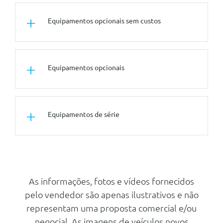
Equipamentos opcionais sem custos
Tuning/Componentes Opticos
Equipamentos opcionais
Pintura Metalizada
Conforto/Interior e Exterior
Pele Merino Bmw Individual -
Carga/Reboque/Transporte
Preto
Equipamentos de série
Dispositivo De Acoplamente De
Reboque Electrico
Segurança Activa
Segurança Activa
Assistente De Conduçao
Profissional
Abs - Sistema De Travagem Anti-
Bloqueio
Tuning/Componentes Opticos
As informações, fotos e vídeos fornecidos
Assistente De Estacionamento
Frisos Exteriores Bmw Individual
pelo vendedor são apenas ilustrativos e não
Plus
Shadow Line Com Conteudos
representam uma proposta comercial e/ou
Extendidos
Esp
negocial. As imagens de veículos novos