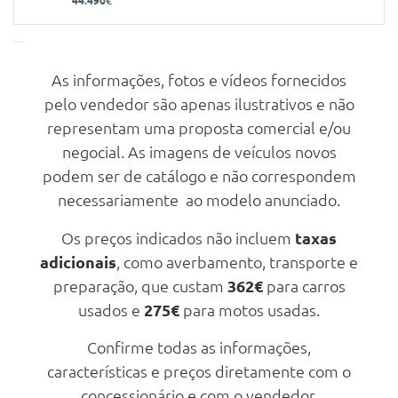
44.490€
As informações, fotos e vídeos fornecidos
Características
pelo vendedor são apenas ilustrativos e não
Carroçaria
Todo Terreno / SUV
representam uma proposta comercial e/ou
Portas
5
negocial. As imagens de veículos novos
podem ser de catálogo e não correspondem
Nº de Lugares
5
necessariamente ao modelo anunciado.
Nº de Viatura
944684
Prestações
Os preços indicados não incluem
taxas
adicionais
, como averbamento, transporte e
Velocidade Máxima
170 Km/h
preparação, que custam
362€
para carros
Aceleração dos 0-100km/h
8.90 seg
usados e
275€
para motos usadas.
Consumos
Confirme todas as informações,
Combustível
Gasolina
características e preços diretamente com o
CO2
9 g/km
concessionário e com o vendedor.