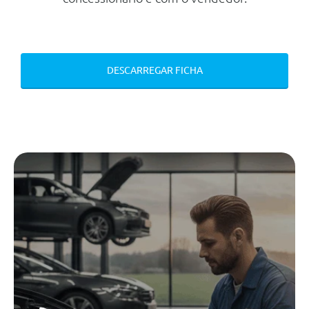
Mecanica
Motor
Cilindrada
1.498 cc
DESCARREGAR FICHA
Potência
218 cv
Número de cilindros
4
Transmissão
Tracção
Dianteira
Tipo caixa
Automática
Número de velocidades
1
Travões
Dianteiros
Disco Ventilado
Traseiros
Disco Rígido
Chassis