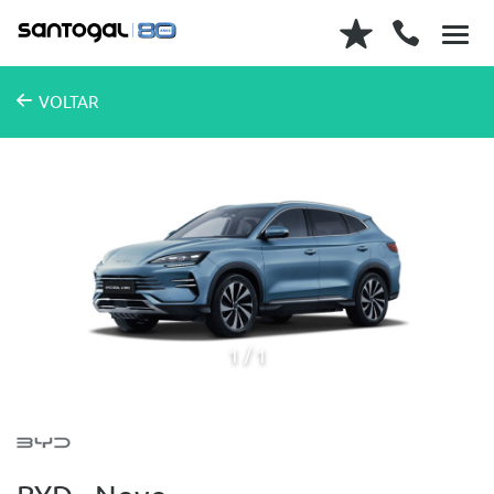
VOLTAR
1
1