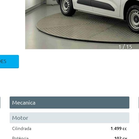
1
15
ÕES
Mecanica
Motor
Cilindrada
1.499 cc
Potência
102 cv