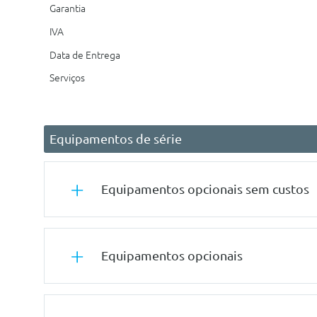
Garantia
IVA
Data de Entrega
Serviços
Equipamentos de série
Equipamentos opcionais sem custos
Conforto/Interior e Exterior
Equipamentos opcionais
Estofos Em Tecido Curitiba
Tuning/Componentes Opticos
Outros
Pintura Sólida