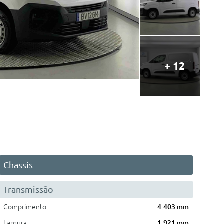
+ 12
Chassis
Transmissão
Comprimento
4.403 mm
Largura
1.921 mm