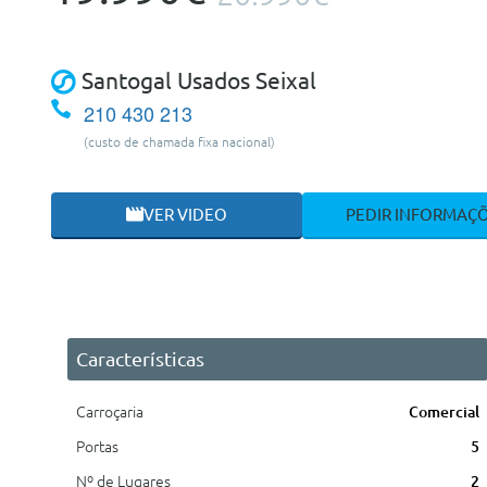
Santogal Usados Seixal
210 430 213
(custo de chamada fixa nacional)
VER VIDEO
PEDIR INFORMAÇ
Características
Carroçaria
Comercial
Portas
5
Nº de Lugares
2