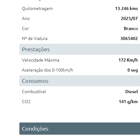
Quilometragem
13.246 kms
Ano
2025/07
Cor
Branco
Nº de Viatura
3065402
Prestações
Velocidade Máxima
172 Km/h
Aceleração dos 0-100km/h
0 seg
Consumos
Combustível
Diesel
CO2
141 g/km
Condições