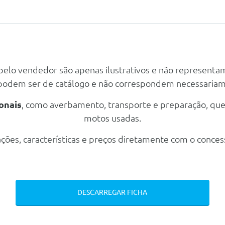
Lateral E Cava Da Roda Em Contraplacado
Lugares Dianteiros Com Mesa De Apoio)
 pelo vendedor são apenas ilustrativos e não representa
 podem ser de catálogo e não correspondem necessaria
aseira
onais
, como averbamento, transporte e preparação, qu
motos usadas.
ções, características e preços diretamente com o conces
DESCARREGAR FICHA