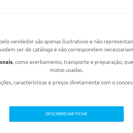
Lateral E Cava Da Roda Em Contraplacado
Lugares Dianteiros Com Mesa De Apoio)
 pelo vendedor são apenas ilustrativos e não representa
 podem ser de catálogo e não correspondem necessaria
aseira
onais
, como averbamento, transporte e preparação, qu
motos usadas.
ções, características e preços diretamente com o conces
DESCARREGAR FICHA