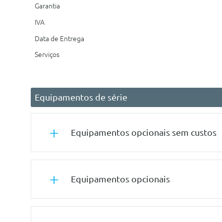
Garantia
IVA
Data de Entrega
Serviços
Equipamentos de série
Equipamentos opcionais sem custos
Tuning/Componentes Opticos
Equipamentos opcionais
Pintura Sólida
Conforto/Interior e Exterior
Conforto/Interior e Exterior
Estofos Em Tecido Curitiba