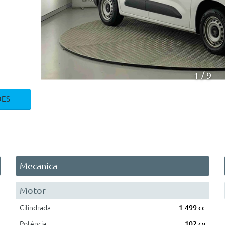
1
9
ÕES
Mecanica
Motor
Cilindrada
1.499 cc
Potência
102 cv