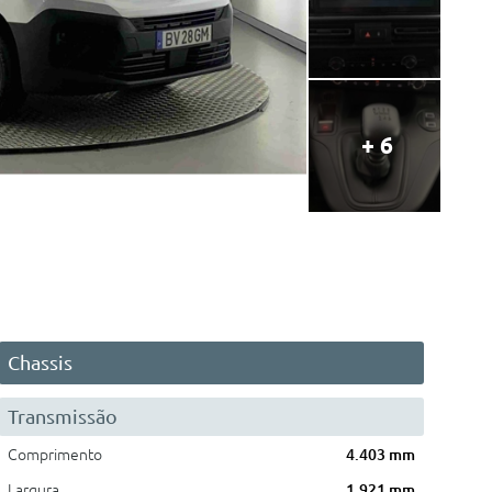
+ 6
Chassis
Transmissão
Comprimento
4.403 mm
Largura
1.921 mm