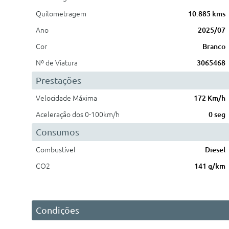
Quilometragem
10.885 kms
Ano
2025/07
Cor
Branco
Nº de Viatura
3065468
Prestações
Velocidade Máxima
172 Km/h
Aceleração dos 0-100km/h
0 seg
Consumos
Combustível
Diesel
CO2
141 g/km
Condições