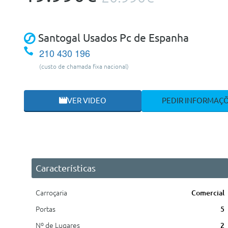
Santogal Usados Pc de Espanha
210 430 196
(custo de chamada fixa nacional)
VER VIDEO
PEDIR INFORMAÇ
Características
Carroçaria
Comercial
Portas
5
Nº de Lugares
2