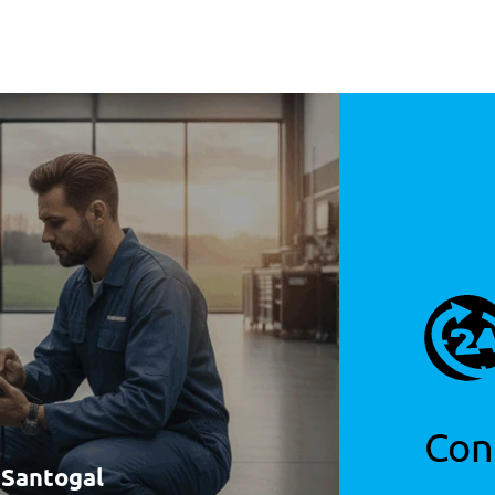
apa
cine
egulavel Ajuste Em 4 Vias
Con
à Santogal