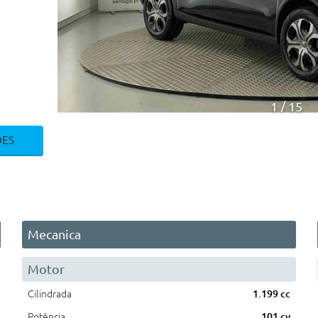
1
15
ÕES
Mecanica
Motor
Cilindrada
1.199 cc
Potência
101 cv