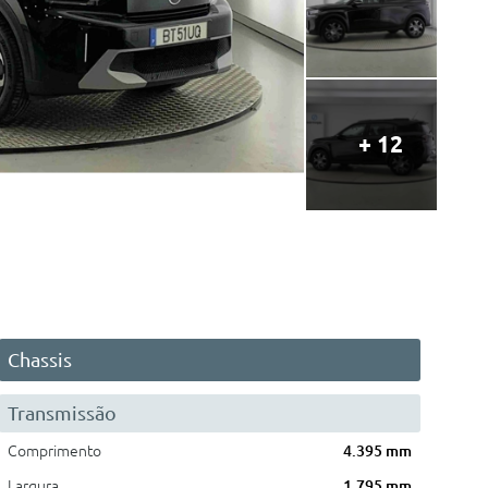
+ 12
Chassis
Transmissão
Comprimento
4.395 mm
Largura
1.795 mm