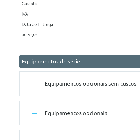
Garantia
IVA
Data de Entrega
Serviços
Equipamentos de série
Equipamentos opcionais sem custos
Rodas
Equipamentos opcionais
Jantes Em Aço 17 Com Embelezador De Roda Sylvanit
Tuning/Componentes Opticos
Outros
Tejadilho Da Cor Da Carroçaria