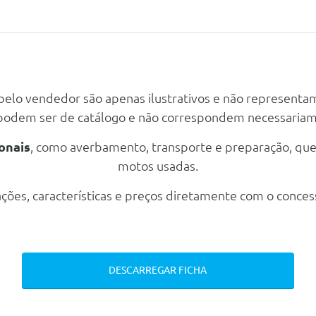
ranco (Removivel)
 pelo vendedor são apenas ilustrativos e não representa
 podem ser de catálogo e não correspondem necessaria
onais
, como averbamento, transporte e preparação, qu
motos usadas.
ções, características e preços diretamente com o conces
DESCARREGAR FICHA