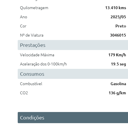
Quilometragem
13.410 kms
Ano
2025/05
Cor
Preto
Nº de Viatura
3046015
Prestações
Velocidade Máxima
179 Km/h
Aceleração dos 0-100km/h
19.5 seg
Consumos
Combustível
Gasolina
CO2
136 g/km
Condições