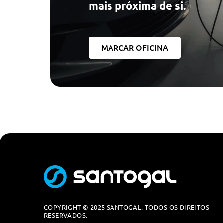
mais próxima de si.
Espelhos Retrovisores Exteriores Aquecidos Rebativeis
Limpa Pára-Brisas Automático (Sensor De Chuva)
Vidros Electricos Dianteiros E Traseiros (Um Toque)
MARCAR OFICINA
Ar Condicionado Automatico
Volante Ajustavel Em Altura E Profundidade
Banco Do Condutor Com Ajuste Em Altura
Vidros Traseiros Escurecidos
Espelho Retrovisor Interior Com Anti-Encadeamento M
Volante Em Polipele Com Comandos E Inserçoes Crom
Limpa Pára-Brisas Automático (Sensor De Chuva)
Espelhos Retrovisores Exteriores Aquecidos Rebativeis
Vidros Electricos Dianteiros E Traseiros (Um Toque)
Segurança Activa
COPYRIGHT © 2025 SANTOGAL. TODOS OS DIREITOS
RESERVADOS.
Programador De Velocidade Com Limitador