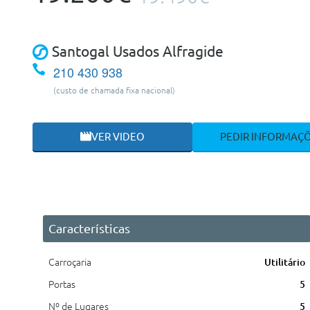
Santogal Usados Alfragide
210 430 938
(custo de chamada fixa nacional)
VER VIDEO
PEDIR INFORMAÇ
Características
Carroçaria
Utilitário
Portas
5
Nº de Lugares
5