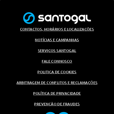
Tejadilho Da Cor Da Carroçaria
Carga/Reboque/Transporte
Barras De Tejadilho Em Preto
Brilhante
CONTACTOS, HORÁRIOS E LOCALIZAÇÕES
Banco Traseiro Rebativel
Dividido Em 2/3 - 1/3
NOTÍCIAS E CAMPANHAS
Outros
SERVIÇOS SANTOGAL
Aplicativo E-Routes Com
Connect Plus (Planeador De
Viagem Inteligente)
FALE CONNOSCO
E-Remote - Gestao Do
Carregamento De Veiculos
POLITICA DE COOKIES
Eletricos
ARBITRAGEM DE CONFLITOS E RECLAMAÇÕES
E-Remote Gestao Da
Temperatura Do Veiculo Eletrico
POLÍTICA DE PRIVACIDADE
Compatibilidade Com Carga
Rapida Em Carregador Dc De
100kw (Estacao De
PREVENÇÃO DE FRAUDES
Carregamento Publica)