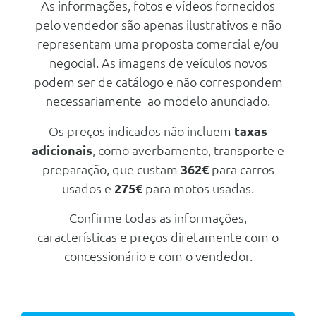
As informações, fotos e vídeos fornecidos
Abs - Sistema De Travagem Anti-
pelo vendedor são apenas ilustrativos e não
Bloqueio
representam uma proposta comercial e/ou
Travão De Estacionamento
Electrico
negocial. As imagens de veículos novos
podem ser de catálogo e não correspondem
Sistema De Monitorizaçao De
Pressao Dos Pneus (Tpms)
necessariamente ao modelo anunciado.
Controlo De Tracção
Os preços indicados não incluem
taxas
Farois Automaticos E Inteligente
adicionais
, como averbamento, transporte e
Pack Safety (Gsrv2.2)
preparação, que custam
362€
para carros
Farois Automaticos
usados e
275€
para motos usadas.
Sensores De Estacionamento
Confirme todas as informações,
Traseiro
características e preços diretamente com o
Programador De Velocidade
Com Limitador
concessionário e com o vendedor.
Sistema Ativo De Aviso De Saida
De Faixa
Alerta De Atençao Do Condutor