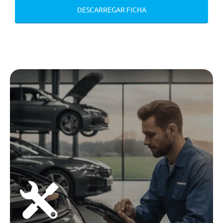
DESCARREGAR FICHA
Reconhecimento De Sinais De
Transito
Active Safety Brake
Programa Eletronico De
Estabilidade (Esp) Com Controlo
Inteligente De Traçao (Abs)
Farois Led
Luzes Diurnas De Led
Conforto/Interior e Exterior
Estofos Em Tecido
1 Tomada Usb Tipo C No Tablier
+ 2 Tomadas Usb Tipo C
Passageiros Tras. (Carregamento
Rapido 3a)
Ar Condicionado
Vidros Electricos Dianteiros
Retrovisores Laterais Rebativeis