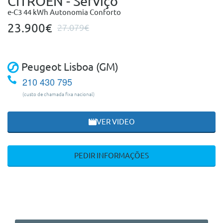
CITROEN - Serviço
e-C3 44 kWh Autonomia Conforto
23.900€
27.079€
Peugeot Lisboa (GM)
210 430 795
(custo de chamada fixa nacional)
VER VIDEO
PEDIR INFORMAÇÕES