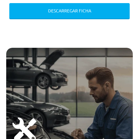
Comandos Multifuncionais No
Volante
DESCARREGAR FICHA
Volante Ajustavel Em Altura E
Profundidade
Banco Do Condutor Com Ajuste
Em Altura
Volante Em Polipele
Retrovisores Laterais Rebativeis
Eletricamente C/ Funçao De
Degelo
Espelho Retrovisor Interior Com
Anti-Encadeamento Manual
Espelho Retrovisor Interior Com
Anti-Encadeamento Manual
Fecho Centralizado De Portas
Limpa Pára-Brisas Automático
Espelho De Cortesia Condutor E
Passageiro