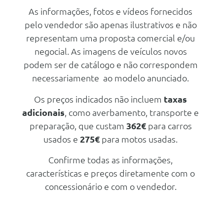
Lemon
Assistencia Citroen
As informações, fotos e vídeos fornecidos
Airbag Cortina (Frontal E
pelo vendedor são apenas ilustrativos e não
Traseiro)
representam uma proposta comercial e/ou
Airbags Laterais Dianteiros De
Torax E Airbags De Cortina
negocial. As imagens de veículos novos
Dianteiros E Traseiros
podem ser de catálogo e não correspondem
Airbags Laterais Dianteiros De
necessariamente ao modelo anunciado.
Torax E Airbags De Cortina
Dianteiros E Traseiros
Os preços indicados não incluem
taxas
Airbag Do Condutor
adicionais
, como averbamento, transporte e
Airbag Do Passageiro
preparação, que custam
362€
para carros
Pack Safety (Gsrv 2.2)
usados e
275€
para motos usadas.
Airbag Do Condutor
Confirme todas as informações,
Airbag Do Passageiro
características e preços diretamente com o
Conforto/Interior e Exterior
concessionário e com o vendedor.
Vidros Electricos Dianteiros
Ar Condicionado