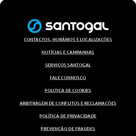
Farois Automáticos
Sistema Ativo De Aviso De Saida
De Faixa
Farois Automáticos E Inteligentes
Programador De Velocidade
CONTACTOS, HORÁRIOS E LOCALIZAÇÕES
Com Limitador
Sensores De Estacionamento
NOTÍCIAS E CAMPANHAS
Traseiro
SERVIÇOS SANTOGAL
Sensores De Estacionamento
Traseiro
FALE CONNOSCO
Controlo De Tracção
POLITICA DE COOKIES
Luzes Diurnas Em Led
Reconhecimento De Sinais De
ARBITRAGEM DE CONFLITOS E RECLAMAÇÕES
Transito
Active Safety Brake
POLÍTICA DE PRIVACIDADE
Alerta De Atençao Do Condutor
PREVENÇÃO DE FRAUDES
Controlo De Pressao Dos Pneus