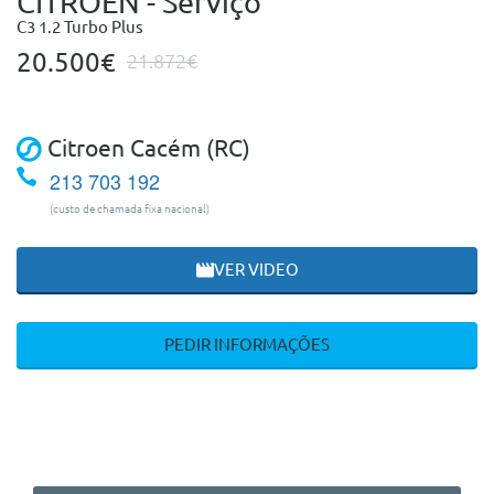
CITROEN - Serviço
C3 1.2 Turbo Plus
20.500€
21.872€
Citroen Cacém (RC)
213 703 192
(custo de chamada fixa nacional)
VER VIDEO
PEDIR INFORMAÇÕES