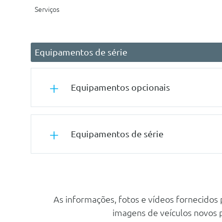
Serviços
Equipamentos de série
Equipamentos opcionais
Tuning/Componentes Opticos
Equipamentos de série
Pintura Metalizada - Preto Perla Nera
Pintura Metalizada
Energia e Sistemas De Escape
Outros
Sensor De Modos De Conducao
Kit De Reparaçao De Pneus
As informações, fotos e vídeos fornecidos
Sensor De Modos De Conducao
imagens de veículos novos
Segurança Activa