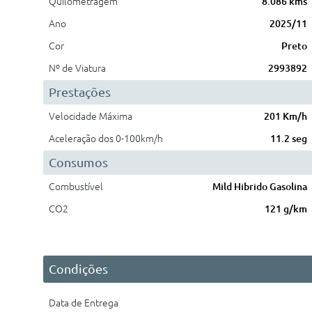
Quilometragem
8.086 kms
Ano
2025/11
Cor
Preto
Nº de Viatura
2993892
Prestações
Velocidade Máxima
201 Km/h
Aceleração dos 0-100km/h
11.2 seg
Consumos
Combustível
Mild Hibrido Gasolina
CO2
121 g/km
Condições
Data de Entrega