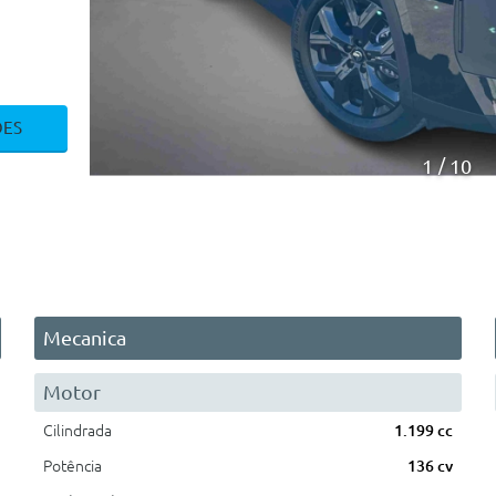
ÕES
1
10
Mecanica
Motor
Cilindrada
1.199 cc
Potência
136 cv