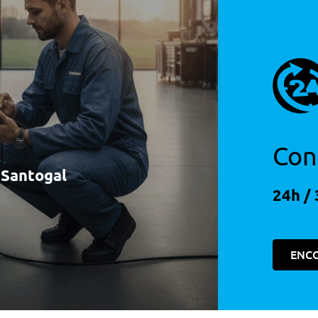
Con
à Santogal
24h / 
ca
e Um So Toque
ENC
rofundidade, Inclinação E Altura