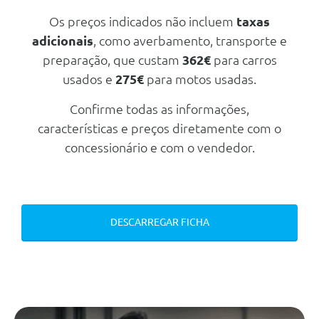
Sensores De Estacionamento
Os preços indicados não incluem
taxas
Traseiros E Dianteiros Com Visio
Park 360º
adicionais
, como averbamento, transporte e
preparação, que custam
362€
para carros
Luzes Traseiras Citroen Light
Wings Em Led
usados e
275€
para motos usadas.
Pack Drive Assist 2.0
Confirme todas as informações,
Farois Citroen Matrix Led
características e preços diretamente com o
Sensores De Estacionamento
concessionário e com o vendedor.
Traseiros E Dianteiros Com Visio
Park 360º
Audio/Comunicações/Instrumentos
Painel De Instrumentos Digital
De 10"
DESCARREGAR FICHA
Recarga Sem Fios Para
Smartphones
Ecra Waterfall Com Sistema De
Navegacao 3d
Extended Head Up Display