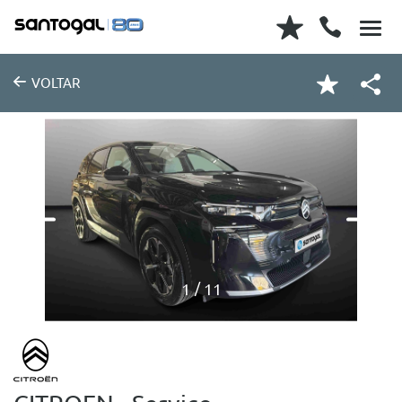
VOLTAR
1
11