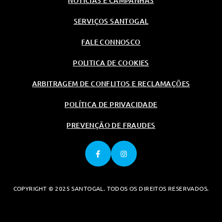
NOTÍCIAS E CAMPANHAS
Central Traseiro
SERVIÇOS SANTOGAL
Retrovisores Exter. Rebativeis
Com Iluminacao, Memoria,
Regulaçao E Desembaciamento
FALE CONNOSCO
Electricos
POLITICA DE COOKIES
Outros
Travão De Estacionamento
ARBITRAGEM DE CONFLITOS E RECLAMAÇÕES
Electrico
E-Remote - Gestao Da
POLÍTICA DE PRIVACIDADE
Temperatura Do Veiculo Eletrico
Piso Da Bagageiracom Duas
PREVENÇÃO DE FRAUDES
Posiçoes
Carregador De Bordo
Monofasico De 3.7 Kw
3 Tomadas 12v (Dianteira,
Traseira E Compartimento De
Carga)
COPYRIGHT © 2025 SANTOGAL. TODOS OS DIREITOS RESERVADOS.
Acesso E Arranque Maos Livres
Proximity