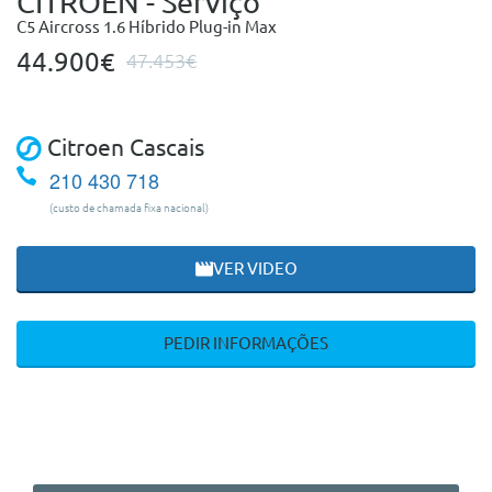
CITROEN - Serviço
C5 Aircross 1.6 Híbrido Plug-in Max
44.900€
47.453€
Citroen Cascais
210 430 718
(custo de chamada fixa nacional)
VER VIDEO
PEDIR INFORMAÇÕES