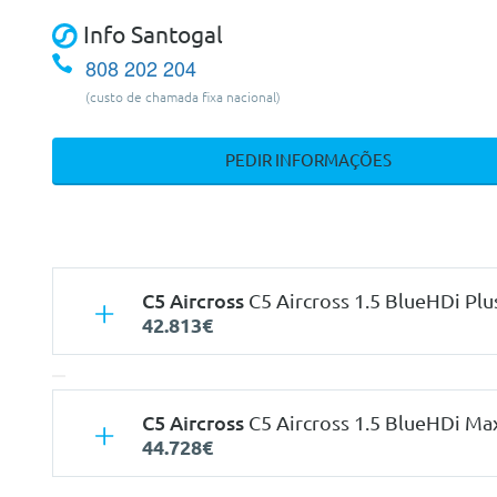
Info Santogal
808 202 204
(custo de chamada fixa nacional)
PEDIR INFORMAÇÕES
C5 Aircross
C5 Aircross 1.5 BlueHDi Plu
42.813€
C5 Aircross
C5 Aircross 1.5 BlueHDi Ma
44.728€
Características