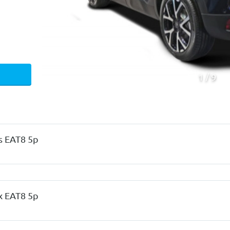
1
9
s EAT8 5p
x EAT8 5p
Mecanica