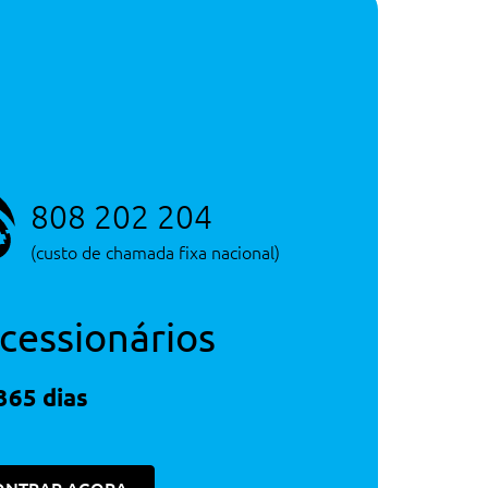
Depósito
53 litros
Consultar Concessão
Serviço de Novos
Consultar Concessão
Serviço de Novos
808 202 204
(custo de chamada fixa nacional)
cessionários
365 dias
650€
650€