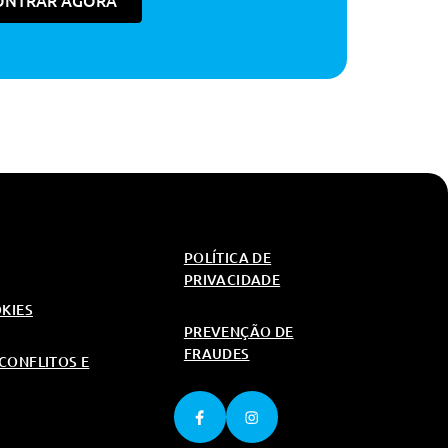
ONTRAR AGORA
650€
650€
650€
650€
20€
650€
20€
650€
350€
POLÍTICA DE
1,200€
PRIVACIDADE
OKIES
PREVENÇÃO DE
450€
FRAUDES
CONFLITOS E
20€
20€