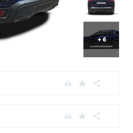
+ 6
Chassis