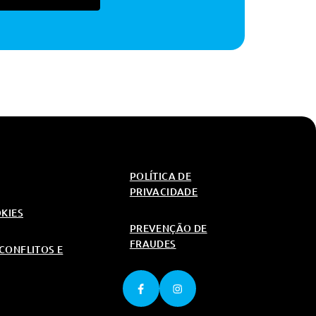
400€
650€
20€
650€
650€
350€
300€
300€
1,200€
1,200€
450€
400€
POLÍTICA DE
PRIVACIDADE
400€
300€
OKIES
20€
PREVENÇÃO DE
FRAUDES
CONFLITOS E
300€