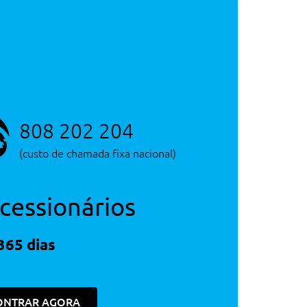
Consultar Concessão
Serviço de Novos
300€
20€
400€
Consultar Concessão
Serviço de Novos
350€
808 202 204
650€
300€
(custo de chamada fixa nacional)
300€
1,200€
cessionários
650€
650€
365 dias
400€
650€
650€
650€
300€
650€
ONTRAR AGORA