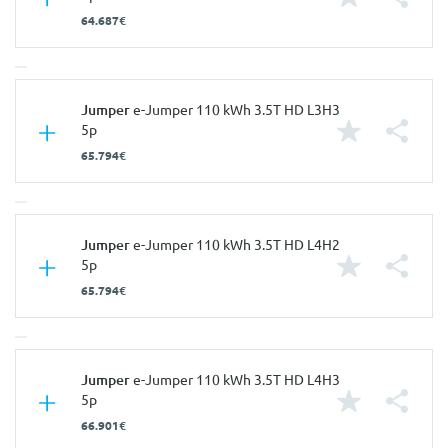
64.687€
Características
Jumper
e-Jumper 110 kWh 3.5T HD L3H3
5p
Carroçaria
Comercial
65.794€
Portas
5
Nº de Lugares
3
Características
Jumper
e-Jumper 110 kWh 3.5T HD L4H2
Nº de Viatura
940592
5p
Prestações
Carroçaria
Comercial
65.794€
Velocidade Máxima
130 Km/h
Portas
5
Aceleração dos 0-100km/h
10.00 seg
Nº de Lugares
3
Consumos
Características
Jumper
e-Jumper 110 kWh 3.5T HD L4H3
Nº de Viatura
940593
5p
Combustível
Elétrico
Prestações
Carroçaria
Comercial
66.901€