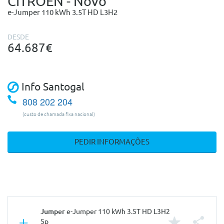
CITROEN - Novo
e-Jumper 110 kWh 3.5T HD L3H2
DESDE
64.687€
Info Santogal
808 202 204
(custo de chamada fixa nacional)
PEDIR INFORMAÇÕES
Jumper
e-Jumper 110 kWh 3.5T HD L3H2
5p