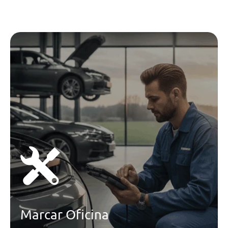
Intelligent Park Assist (Ipa) +
Remote Park Assist (Rpa)
Pack Drive
Faróis Com Função All Weather
Farolins Traseiros Led 3d Com
Indicadores Dinâmicos E Logo
Iluminado
Controlo De Tração
Sensores De Estacionamento
Dianteiro E Traseiro
Controlo De Pressão Dos Pneus
Esp - Controlo Estabilidade
Abs - Sistema De Travagem Anti-
Bloqueio
Indicaçao Dinamica Dos Sinais De
Transito
Marcar Oficina
Aviso De Colisao Com Travagem