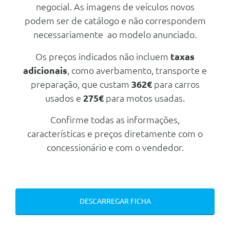
negocial. As imagens de veículos novos
Pack Light And Sound
podem ser de catálogo e não correspondem
Aviso De Colocaçao Dos Cintos
necessariamente ao modelo anunciado.
De Segurança Dianteiros E
Traseiros
Os preços indicados não incluem
taxas
Radio Com Recepção Digital
adicionais
, como averbamento, transporte e
(Dab)
preparação, que custam
362€
para carros
2 Conexões Usb Dianteiras E 2
Traseiras 90w
usados e
275€
para motos usadas.
Sistema Infotainment No Quadro
Confirme todas as informações,
De Instrumentos De 10.25 E Ecrã
Central De 12.9 Com Android
características e preços diretamente com o
Segurança Activa
concessionário e com o vendedor.
Assistente De Cruzamentos
Limitador De Velocidade Com
Regulação Antecipada,
Assistente Inteligente De
Velocidade (Isa)
DESCARREGAR FICHA
Assistente Automatico De
Maximos