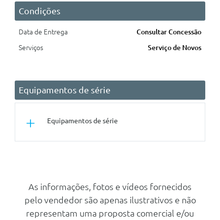
Condições
Data de Entrega
Consultar Concessão
Serviços
Serviço de Novos
Equipamentos de série
Equipamentos de série
Audio/Comunicações/Instrumentos
Bluetooth + Carregador Por
Indução
As informações, fotos e vídeos fornecidos
Sistema De Som Premium
pelo vendedor são apenas ilustrativos e não
Sennheiser
representam uma proposta comercial e/ou
Pack Light And Sound