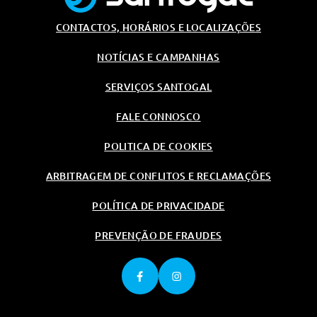
Com Espelho Iluminado (Led)
Fecho Centralizado
CONTACTOS, HORÁRIOS E LOCALIZAÇÕES
Espelho Retrovisor Interior Anti-
NOTÍCIAS E CAMPANHAS
Encadeamento
Logo Cupra No Volante
SERVIÇOS SANTOGAL
Comandos De Voz
FALE CONNOSCO
Sistema De Fecho E Sistema De
Arranque Keyless Sem Funçao
POLITICA DE COOKIES
Safe
Bancos Dianteiros Aquecidos
ARBITRAGEM DE CONFLITOS E RECLAMAÇÕES
Volante Aquecido
POLÍTICA DE PRIVACIDADE
Iluminaçao Ambiente (Consola
Central , Painel Das Portas E
PREVENÇÃO DE FRAUDES
Espelho Para-Sol)
Consola Central Com Apoio De
Braço
Pack Edge