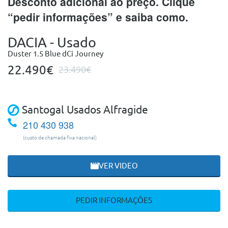
Desconto adicional ao preço. Clique
“pedir informações” e saiba como.
DACIA - Usado
Duster 1.5 Blue dCi Journey
22.490€
23.490€
Santogal Usados Alfragide
210 430 938
(custo de chamada fixa nacional)
VER VIDEO
PEDIR INFORMAÇÕES