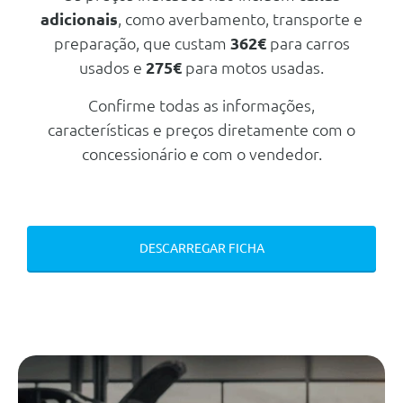
Traseiros
adicionais
, como averbamento, transporte e
Fecho Centralizado Das Portas
preparação, que custam
362€
para carros
Com Comando
usados e
275€
para motos usadas.
Retrovisores Exteriores
Electricos E Funçao De
Confirme todas as informações,
Desembaciamento
características e preços diretamente com o
Vidros Laterais E Oculo Traseiro
Sobre-Escurecidos
concessionário e com o vendedor.
Apoio De Braço Dianteiro
Consola Central Semi-Elevada
Com Apoios De Braços E Local
De Arrumação
DESCARREGAR FICHA
Elevadores Electricos Dos Vidros
Dianteiros Com Funçao
Impulsional E Anti-Entalamento
No Condutorr
Pack Confort
Volante Soft Feel
Sensores De Chuva