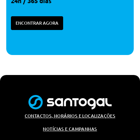
24h / 365 dias
Regulador De Velocidade
Alerta De Angulo Morto
ENCONTRAR AGORA
Regulador E Limitador De
Velocidade
Pack Steering
Controlo Electronico De
Estabilidade + Sistema De Ajuda
Ao Arranque Em Subida
(Esp+Hsa)
Assinatura Luminosa Em Led
Farois Anti-Nevoeiro
Sistema De Ajuda Ao
Estacionamento Traseiro
Camera De Marcha-Atras
CONTACTOS, HORÁRIOS E LOCALIZAÇÕES
Abs Com Sistema De Assistencia
A Travagem De Urgencia
NOTÍCIAS E CAMPANHAS
Farois Anti-Nevoeiro