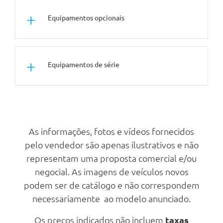
Conforto/Interior e Exterior
Equipamentos opcionais
Estofos Em Tecido Journey
Tuning/Componentes Opticos
Equipamentos de série
Pintura Metalizada
Outros
Pneu Sobressalente De
Conforto/Interior e Exterior
Pequenas Dimensoes
Vidros Traseiros
Sobreescurecidos
Carga/Reboque/Transporte
As informações, fotos e vídeos fornecidos
Barras De Tecto Longitudinais
Ar Condicionado Automatico
Modulares
pelo vendedor são apenas ilustrativos e não
Volante Regulavel Em Altura E
representam uma proposta comercial e/ou
Profundidade
negocial. As imagens de veículos novos
Elevadores Electricos Dos Vidros
podem ser de catálogo e não correspondem
Dianteiros Com Funçao
Impulsional No Lado Do
necessariamente ao modelo anunciado.
Condutor
Elevadores Electricos Dos Vidros
Os preços indicados não incluem
taxas