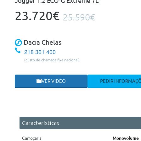
Jogger 1.2 ECO-G Extreme 7L
23.720€
25.590€
Dacia Chelas
218 361 400
(custo de chamada fixa nacional)
VER VIDEO
PEDIR INFORMAÇ
Características
Carroçaria
Monovolume