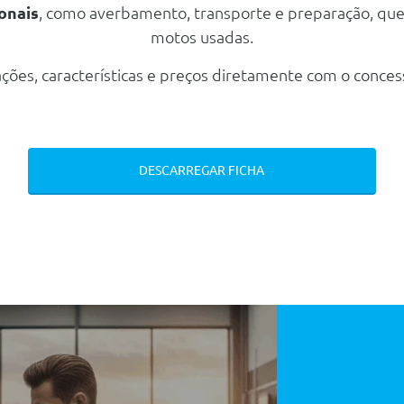
onais
, como averbamento, transporte e preparação, qu
motos usadas.
ções, características e preços diretamente com o conces
DESCARREGAR FICHA
anu. Na Faixa (Ldw+ Lka) + Assist. Vel. Int
 Luminosa Diurna