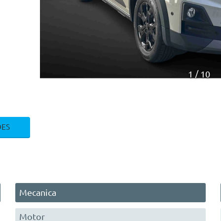
1
10
ÕES
Mecanica
Motor