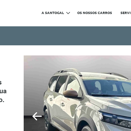
A SANTOGAL
OS NOSSOS CARROS
SERV
s
sua
o.