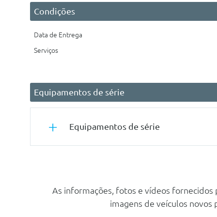
Condições
Data de Entrega
Serviços
Equipamentos de série
Equipamentos de série
Segurança Activa
Sistema De Ajuda Ao Estacionamento Dianteiro
As informações, fotos e vídeos fornecidos
Esp
imagens de veículos novos
Abs / Esp + Sistema De Ajuda Ao Arranque Em Subida