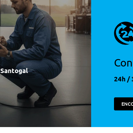
etractil
Con
à Santogal
24h / 
Porta Usb-C Traseira
ros Eletricos
ENC