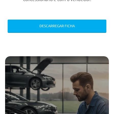
Motor
Potência
118 cv
Transmissão
DESCARREGAR FICHA
Tracção
Dianteira
Tipo caixa
Automática
Número de velocidades
1
Travões
Dianteiros
Disco Ventilado
Traseiros
Tambor
Chassis
Transmissão
Comprimento
3.632 mm