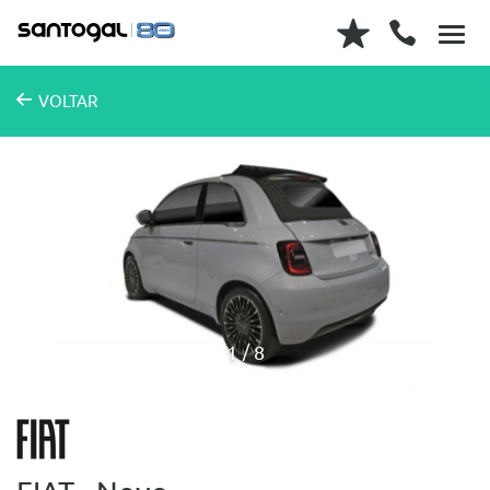
VOLTAR
1
8