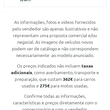
35.841€
As informações, fotos e vídeos fornecidos
Características
pelo vendedor são apenas ilustrativos e não
Carroçaria
Cabrio
representam uma proposta comercial e/ou
Portas
2
negocial. As imagens de veículos novos
podem ser de catálogo e não correspondem
Nº de Lugares
4
necessariamente ao modelo anunciado.
Nº de Viatura
936199
Prestações
Os preços indicados não incluem
taxas
adicionais
, como averbamento, transporte e
Velocidade Máxima
150 Km/h
preparação, que custam
362€
para carros
Aceleração dos 0-100km/h
9.00 seg
usados e
275€
para motos usadas.
Consumos
Confirme todas as informações,
Combustível
Elétrico
características e preços diretamente com o
concessionário e com o vendedor.
Mecanica