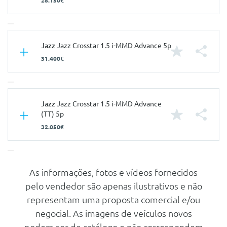
28.150€
Características
Jazz
Jazz Crosstar 1.5 i-MMD Advance 5p
31.400€
Carroçaria
Utilitário
Portas
5
Nº de Lugares
5
Características
Jazz
Jazz Crosstar 1.5 i-MMD Advance
(TT) 5p
Nº de Viatura
937659
Carroçaria
Utilitário
32.050€
Prestações
Portas
5
Velocidade Máxima
175 Km/h
Nº de Lugares
5
Aceleração dos 0-100km/h
9.40 seg
As informações, fotos e vídeos fornecidos
Características
Nº de Viatura
937661
Consumos
pelo vendedor são apenas ilustrativos e não
Prestações
Carroçaria
Utilitário
Combustível
Gasolina
representam uma proposta comercial e/ou
Velocidade Máxima
175 Km/h
Portas
5
negocial. As imagens de veículos novos
Urbano
3.7 L/100km
Aceleração dos 0-100km/h
9.70 seg