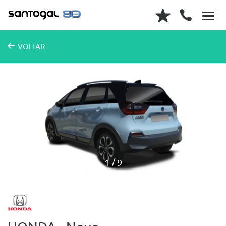
VOLTAR
1
9