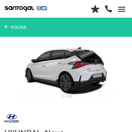
VOLTAR
1
8