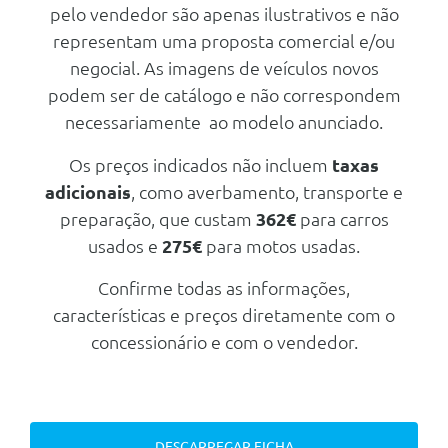
pelo vendedor são apenas ilustrativos e não
Nº de Viatura
936267
Consumos
Mecanica
Carroçaria
Cabrio
representam uma proposta comercial e/ou
Prestações
Combustível
Gasolina
Portas
2
negocial. As imagens de veículos novos
Motor
Velocidade Máxima
300 Km/h
CO2
242 g/km
podem ser de catálogo e não correspondem
Nº de Lugares
2
Cilindrada
5.000 cc
Aceleração dos 0-100km/h
3.70 seg
necessariamente ao modelo anunciado.
Nº de Viatura
926343
Potência
450 cv
Consumos
Mecanica
Prestações
Os preços indicados não incluem
taxas
Número de cilindros
8
Combustível
Gasolina
Motor
adicionais
, como averbamento, transporte e
Velocidade Máxima
250 Km/h
Transmissão
CO2
239 g/km
Cilindrada
5.000 cc
preparação, que custam
362€
para carros
Aceleração dos 0-100km/h
5.70 seg
Tracção
Traseira
usados e
275€
para motos usadas.
Potência
450 cv
Consumos
Mecanica
Tipo caixa
Automática
Número de cilindros
8
Confirme todas as informações,
Combustível
Gasolina
Número de velocidades
8
Motor
Transmissão
características e preços diretamente com o
CO2
217 g/km
Travões
Cilindrada
5.000 cc
concessionário e com o vendedor.
Tracção
Integral
Dianteiros
Disco Ventilado
Potência
575 cv
Mecanica
Tipo caixa
Automática
Traseiros
Disco Ventilado
Número de cilindros
8
Número de velocidades
8
Motor
Transmissão
Travões
Chassis
Cilindrada
1.997 cc
DESCARREGAR FICHA