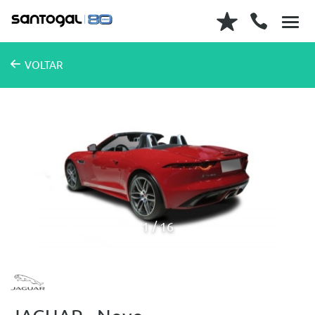
VOLTAR
1
16