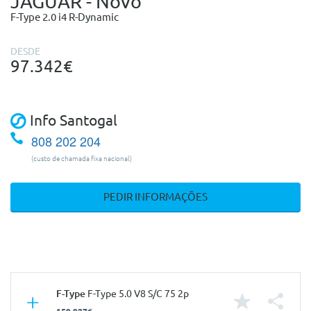
JAGUAR - Novo
F-Type 2.0 i4 R-Dynamic
DESDE
97.342€
Info Santogal
808 202 204
(custo de chamada fixa nacional)
PEDIR INFORMAÇÕES
F-Type
F-Type 5.0 V8 S/C 75 2p