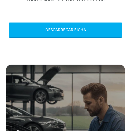
CO2
182 g/km
Mecanica
Motor
DESCARREGAR FICHA
Cilindrada
1.997 cc
Potência
250 cv
Número de cilindros
4
Transmissão
Tracção
Traseira
Tipo caixa
Automática
Número de velocidades
8
Travões
Dianteiros
Disco Ventilado
Traseiros
Disco Rígido