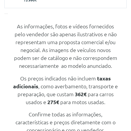
73.990€
As informações, fotos e vídeos fornecidos
Características
pelo vendedor são apenas ilustrativos e não
Carroçaria
Sedan
representam uma proposta comercial e/ou
Portas
4
negocial. As imagens de veículos novos
podem ser de catálogo e não correspondem
Nº de Lugares
5
necessariamente ao modelo anunciado.
Nº de Viatura
930030
Prestações
Os preços indicados não incluem
taxas
adicionais
, como averbamento, transporte e
Velocidade Máxima
250 Km/h
preparação, que custam
362€
para carros
Aceleração dos 0-100km/h
6.90 seg
usados e
275€
para motos usadas.
Consumos
Confirme todas as informações,
Combustível
Gasolina
características e preços diretamente com o
Combinado
6.9 L/100km
concessionário e com o vendedor.