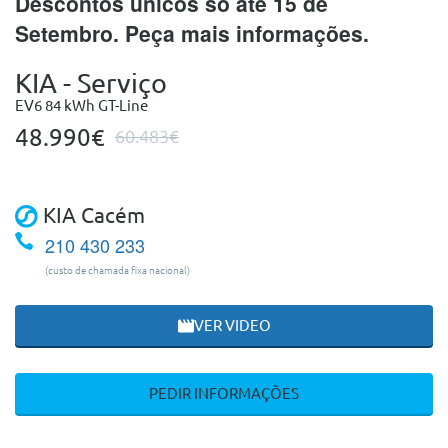
Descontos únicos só até 15 de
Setembro. Peça mais informações.
KIA - Serviço
EV6 84 kWh GT-Line
48.990€
60.483€
KIA Cacém
210 430 233
(custo de chamada fixa nacional)
VER VIDEO
PEDIR INFORMAÇÕES