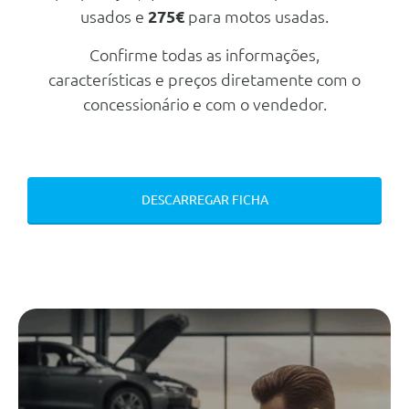
usados e
275€
para motos usadas.
Estofos Em Couro Vegan
Confirme todas as informações,
Banco Do Passageiro Com
Regulação Eléctrica
características e preços diretamente com o
Mood Lamp
concessionário e com o vendedor.
Luz De Leitura A Frente
Banco Do Condutor Com Ajuste
Lombar Eléctrico
DESCARREGAR FICHA
Espelho Retrovisor
Electrocromico
Sensor De Chuva
Vidros Electricos Frente
Vidros Electricos Traseiros
Pedais Em Aluminio
Vidros Traseiros Escurecidos
Fecho Centralizado De Portas