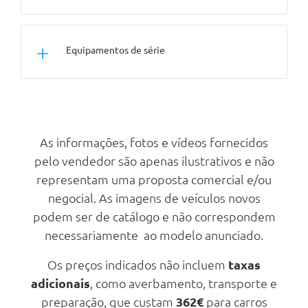
PINTURA METALIZADA
Equipamentos de série
Conforto/Interior e Exterior
Bancos Dianteiros Aquecidos
Suporte Para Copos Na Consola
As informações, fotos e vídeos fornecidos
Central
pelo vendedor são apenas ilustrativos e não
Volante Em Couro Vegan
representam uma proposta comercial e/ou
Espelhos Retrovisores Electricos
negocial. As imagens de veículos novos
Em Preto + Aquecidos E
podem ser de catálogo e não correspondem
Retráteis
necessariamente ao modelo anunciado.
Ar Condicionado Automático +
Ventilação Traseira
Os preços indicados não incluem
taxas
Volante Aquecido
adicionais
, como averbamento, transporte e
Bolsas De Arrumos Nas Costas
preparação, que custam
362€
para carros
Dos Bancos Dianteiros