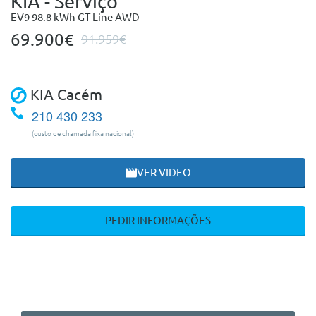
KIA - Serviço
EV9 98.8 kWh GT-Line AWD
69.900€
91.959€
KIA Cacém
210 430 233
(custo de chamada fixa nacional)
VER VIDEO
PEDIR INFORMAÇÕES