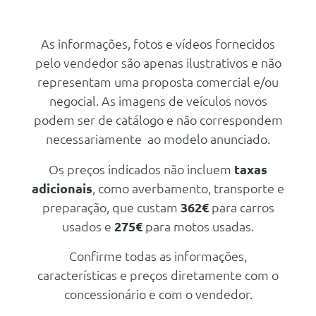
Jantes Em Liga Leve 20 Com
Pneus 275/50 R20 113w
As informações, fotos e vídeos fornecidos
Jantes Em Liga Leve 20 Com
pelo vendedor são apenas ilustrativos e não
Pneus 275/50 R20 113w
representam uma proposta comercial e/ou
Jantes Em Liga Leve 21 Com
Pneus 285/45 R21 109w (Gt-
negocial. As imagens de veículos novos
Line)
podem ser de catálogo e não correspondem
Jantes Em Liga Leve 20 Com
necessariamente ao modelo anunciado.
Pneus 275/50 R20 113w
Conforto/Interior e Exterior
Os preços indicados não incluem
taxas
Bancos Da 2ª Fila Deslizantes E
adicionais
, como averbamento, transporte e
Reclináveis
preparação, que custam
362€
para carros
Chave Digital 2.0
usados e
275€
para motos usadas.
Retrovisores Aquecidos Com
Regulação Elétrica
Confirme todas as informações,
características e preços diretamente com o
Palas De Sol Condutor E
Passageiro Com Espelho
concessionário e com o vendedor.
Vidros Electricos Frente E Trás