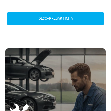
Bancos Aquecidos E Ventilados -
Condutor, Passageiro E Segunda
Fila
DESCARREGAR FICHA
Luz Ambiente
Pedais Desportivos
Espelho Retrovisor Interior
Digital
Volante Em Pele Sintetica
Aquecido
Bancos Em Pele Sintetica
Banco Do Condutor Regulação
Eléctrica
Coluna De Direcçao Com
Regulaçao Eletrica E Memoria (
Altura E Ajuste Telescopico)
Bancos Dianteiros C/ Apoio Para
Pernas Extensivel
Banco Traseiro Deslizante E