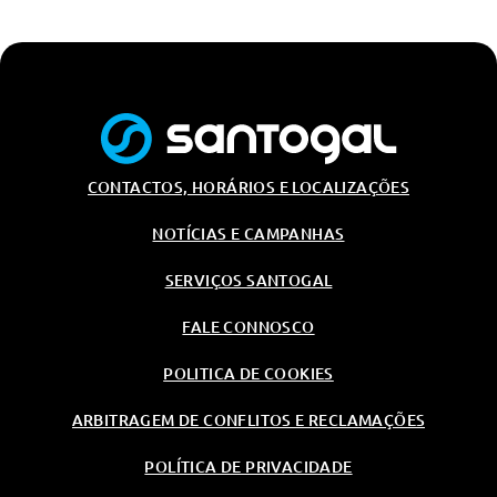
Pedais Desportivos
Bancos Em Pele Sintetica
Palas De Sol Condutor E
Passageiro Com Espelho
Retrovisores Aquecidos Com
Regulação Elétrica
CONTACTOS, HORÁRIOS E LOCALIZAÇÕES
Bancos Da 2ª Fila Deslizantes E
Reclináveis
NOTÍCIAS E CAMPANHAS
Luz Ambiente
SERVIÇOS SANTOGAL
Sensor De Chuva
FALE CONNOSCO
Vidros Electricos Frente
Vidros Traseiros Escurecidos
POLITICA DE COOKIES
Apoio De Braço Dianteiro Com
Compartimento De Arrumos
ARBITRAGEM DE CONFLITOS E RECLAMAÇÕES
Retrovisores Retracteis
POLÍTICA DE PRIVACIDADE
Electricamente