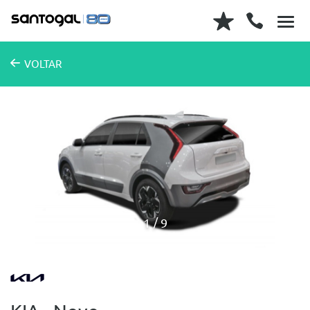
VOLTAR
1
9