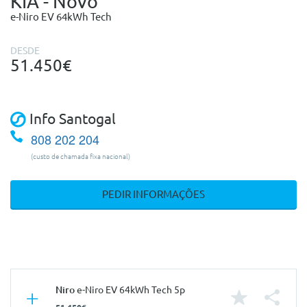
KIA - Novo
e-Niro EV 64kWh Tech
DESDE
51.450€
Info Santogal
808 202 204
(custo de chamada fixa nacional)
PEDIR INFORMAÇÕES
Niro
e-Niro EV 64kWh Tech 5p