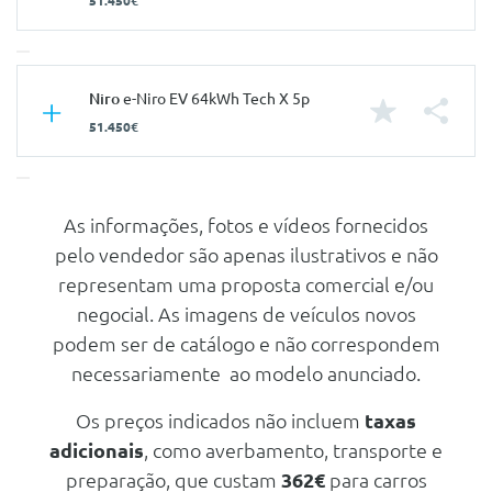
51.450€
Características
Niro
e-Niro EV 64kWh Tech X 5p
51.450€
Carroçaria
Utilitário
Portas
5
Nº de Lugares
5
As informações, fotos e vídeos fornecidos
Características
pelo vendedor são apenas ilustrativos e não
Nº de Viatura
935344
Carroçaria
Utilitário
representam uma proposta comercial e/ou
Prestações
Portas
5
negocial. As imagens de veículos novos
Velocidade Máxima
167 Km/h
podem ser de catálogo e não correspondem
Nº de Lugares
5
Aceleração dos 0-100km/h
7.80 seg
necessariamente ao modelo anunciado.
Nº de Viatura
942475
Consumos
Prestações
Os preços indicados não incluem
taxas
Combustível
Elétrico
adicionais
, como averbamento, transporte e
Velocidade Máxima
167 Km/h
preparação, que custam
362€
para carros
Aceleração dos 0-100km/h
7.80 seg
Mecanica