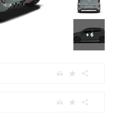
+ 6
Chassis