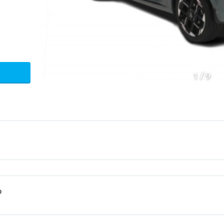
1
9
p
Mecanica