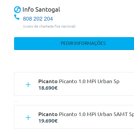
Info Santogal
808 202 204
(custo de chamada fixa nacional)
PEDIR INFORMAÇÕES
Picanto
Picanto 1.0 MPi Urban 5p
18.690€
Picanto
Picanto 1.0 MPi Urban 5AMT 5
19.690€
Características