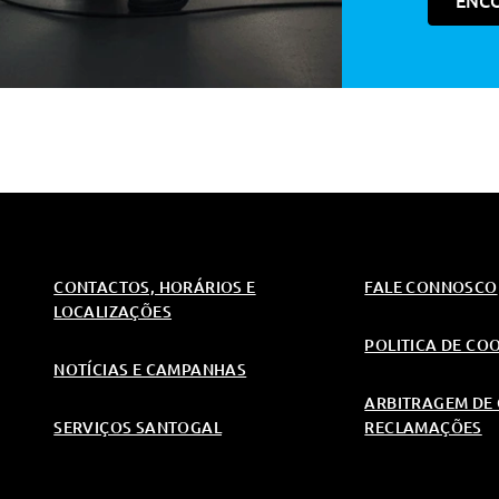
ENC
il
il
CONTACTOS, HORÁRIOS E
FALE CONNOSCO
LOCALIZAÇÕES
geiro
POLITICA DE CO
 Espelho De Cortesia
NOTÍCIAS E CAMPANHAS
ARBITRAGEM DE 
SERVIÇOS SANTOGAL
RECLAMAÇÕES
geiro
 Espelho De Cortesia
4