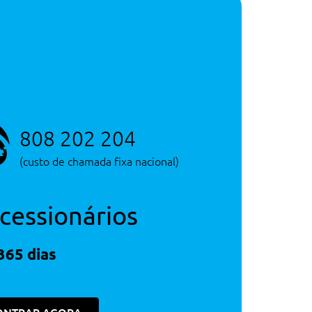
Depósito
35 litros
Consultar Concessão
Serviço de Novos
Consultar Concessão
Serviço de Novos
808 202 204
(custo de chamada fixa nacional)
cessionários
365 dias
400€
400€