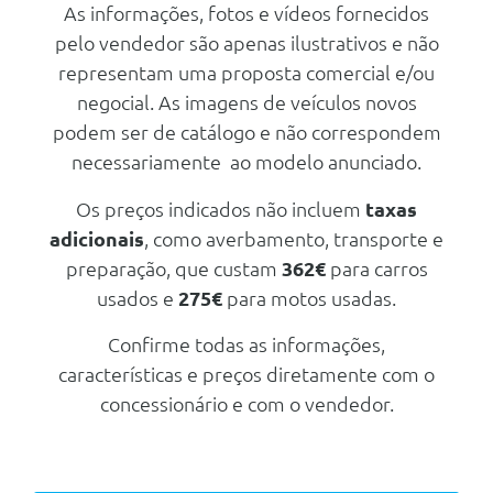
As informações, fotos e vídeos fornecidos
Sensor Chuva
pelo vendedor são apenas ilustrativos e não
Pala De Sol Do Condutor E
representam uma proposta comercial e/ou
Passageiro Com Espelho
negocial. As imagens de veículos novos
Ar Condicionado Automático Bi-
podem ser de catálogo e não correspondem
Zona
necessariamente ao modelo anunciado.
Vidros Electricos A Frente E Atras
Painel De Instrumentos
Os preços indicados não incluem
taxas
Supervision Com Ecrã De 4.2
adicionais
, como averbamento, transporte e
Sensor Chuva
preparação, que custam
362€
para carros
Espelho Retrovisor
usados e
275€
para motos usadas.
Electrocromico
Confirme todas as informações,
Luzes De Leitura Á Frente Com
Suporte Para Óculos
características e preços diretamente com o
Bancos Em Tecido
concessionário e com o vendedor.
Espelhos Retrovisores Na Cor Da
Carroçaria
Tomadas De 12v A Frente