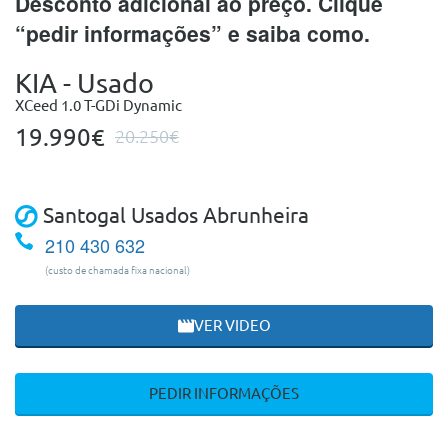
Desconto adicional ao preço. Clique
“pedir informações” e saiba como.
KIA - Usado
XCeed 1.0 T-GDi Dynamic
19.990€
20.250€
Santogal Usados Abrunheira
210 430 632
(custo de chamada fixa nacional)
VER VIDEO
PEDIR INFORMAÇÕES