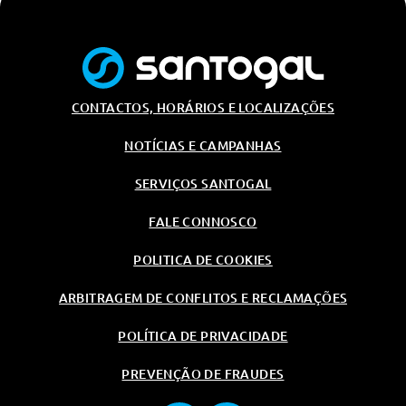
Jantes De Liga Leve 16 Com
Pneus 205/60 R16 92h
Jantes De Liga Leve 16 Com
Pneus 205/60 R16 92h
Audio/Comunicações/Instrumentos
CONTACTOS, HORÁRIOS E LOCALIZAÇÕES
Carregador Usb Traseiro Tipo-C
Sistema De Navegação Com Ecrã
NOTÍCIAS E CAMPANHAS
Táctil De 10.25
SERVIÇOS SANTOGAL
Android Auto/ Apple Carplay
Wireless
FALE CONNOSCO
Bluetooth Handsfree Com
Reconhecimento De Voz
POLITICA DE COOKIES
Ligaçao Multimedia Dianteira
Usb Tipo-A
ARBITRAGEM DE CONFLITOS E RECLAMAÇÕES
Android Auto/ Apple Carplay
Wireless
POLÍTICA DE PRIVACIDADE
Carregador Usb-C Na Consola
PREVENÇÃO DE FRAUDES
Carregador Usb Traseiro Tipo-C