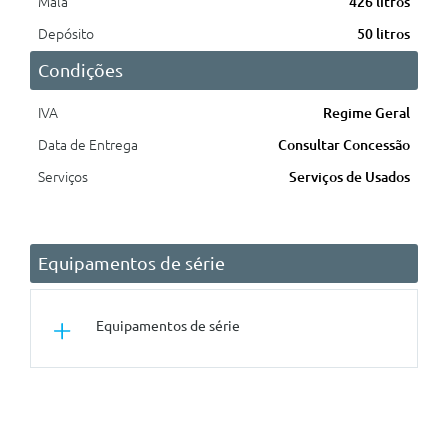
Mala
426 litros
Depósito
50 litros
Condições
IVA
Regime Geral
Data de Entrega
Consultar Concessão
Serviços
Serviços de Usados
Equipamentos de série
Equipamentos de série
Conforto/Interior e Exterior
Espelho Retrovisor
Electrocromico