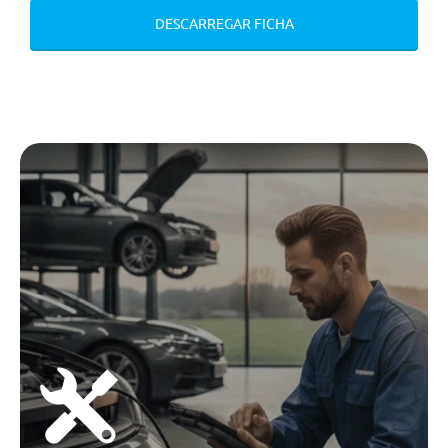
DESCARREGAR FICHA
Volante E Alavanca Das
Velocidades Em Pele
Banco Do Condutor Com Ajuste
Em Altura
Espelhos Retrovisores Electricos
E Aquecidos
Apoio De Braço Dianteiro Com
Compartimento De Arrumaçao
Vidros Traseiros Escurecidos
Ar Condicionado Automático Bi-
Zona
Fecho Central De Portas
Pala De Sol Do Condutor E
Passageiro Com Espelho
Coluna De Direcçao Com
Regulaçao Em Altura E
Profundidade
Painel De Instrumentos