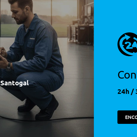
Con
à Santogal
24h / 
ENC