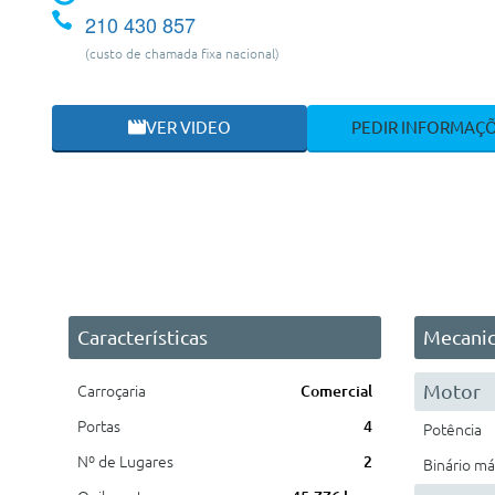
210 430 857
(custo de chamada fixa nacional)
VER VIDEO
PEDIR INFORMAÇ
Características
Mecani
Motor
Carroçaria
Comercial
Portas
4
Potência
Nº de Lugares
2
Binário m