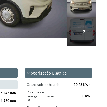
+ 7
Motorização Elétrica
Capacidade de bateria
50,23 KWh
Potência de
5.145 mm
carregamento max.
50 KW
DC
1.780 mm