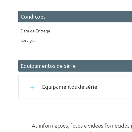
Condições
Data de Entrega
Serviços
Equipamentos de série
Equipamentos de série
Segurança Passiva
Airbag De Passageiro
As informações, fotos e vídeos fornecidos
Airbag De Condutor