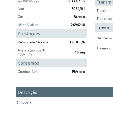
Quilometragem
45.776 kms
Transmi
Ano
2024/01
Tracção
Cor
Branco
Tipo caixa
Nº de Viatura
2694218
Travões
Prestações
Dianteiros
Velocidade Máxima
120 Km/h
Traseiros
Aceleração dos 0-
18 seg
100km/h
Consumos
Combustível
Elétrico
Descrição
Deliver 3