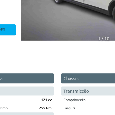
ÕES
1
10
ca
Chassis
Transmissão
121 cv
Comprimento
áximo
255 Nm
Largura