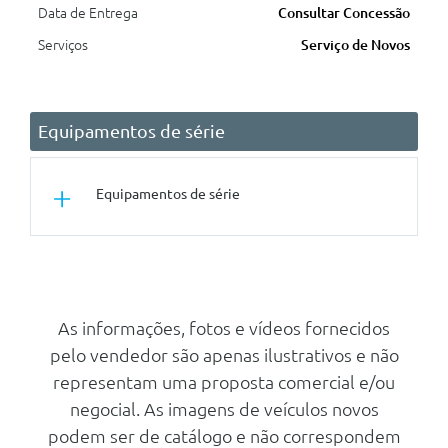
Data de Entrega
Consultar Concessão
Serviços
Serviço de Novos
Equipamentos de série
Equipamentos de série
Conforto/Interior e Exterior
Bancos Aquecidos
Farois Automaticos (On-Off)
As informações, fotos e vídeos fornecidos
pelo vendedor são apenas ilustrativos e não
Fecho Central
representam uma proposta comercial e/ou
Comandos Audio No Volante
negocial. As imagens de veículos novos
Volante Multifuncoes
podem ser de catálogo e não correspondem