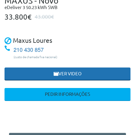
MAXUS - Novo
eDeliver 3 50.23 kWh SWB
33.800€
43.000€
Maxus Loures
210 430 857
(custo de chamada fixa nacional)
VER VIDEO
PEDIR INFORMAÇÕES