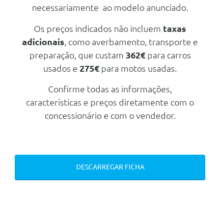
Espelhos Retrovisores Electricos
necessariamente ao modelo anunciado.
E Aquecidos
Volante Com Regulação Em
Os preços indicados não incluem
taxas
Altura
adicionais
, como averbamento, transporte e
Ar Condicionado Manual
preparação, que custam
362€
para carros
Vidros Dianteiros Electricos
usados e
275€
para motos usadas.
Transmissão/Chassis/Suspensão
Confirme todas as informações,
Direcção Assistida
características e preços diretamente com o
Outros
concessionário e com o vendedor.
Chave Com Comando (2)
Cabo De Carregamento 6m
(Evse Cable-3 Pin 10a)
Cabo De Carregamento 6m
DESCARREGAR FICHA
(Type 2 Model 3 32a)
Sistema De Segurança Anti-
Roubo Inteligente
Display De Imagem De Marcha-
Atras