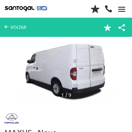
VOLTAR
1
9