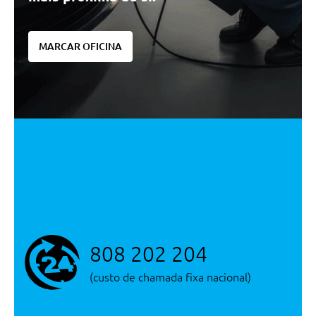
Jantes Em Aço 15 Com Pneus
185/65 R15 88t
MARCAR OFICINA
Segurança Activa
Farois Dianteiros De Ajuste
Manual
Drl - Day Time Running Ligths
Abs
Cruise Control
Tpms - Monitorizacao Da Pressao
Dos Pneus
Esp + Eba + Hhc
Sensores De Parqueamento
Traseiros
808 202 204
Segurança Passiva
(custo de chamada fixa nacional)
Airbag De Condutor
Airbag De Passageiro