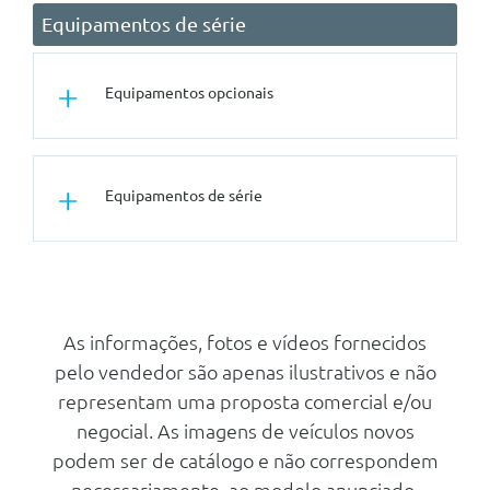
Equipamentos de série
Equipamentos opcionais
Conforto/Interior e Exterior
Equipamentos de série
Sistema De Ar Condicionado
Revestimento Do
Compartimento De Carga Em
Plastico
Segurança Activa
Sistema De Travagem Com
Banco Do Passageiro Duplo
Abs/Asr
As informações, fotos e vídeos fornecidos
Rodas
Assistente De
pelo vendedor são apenas ilustrativos e não
Jantes Em Aço 16 Design Com 5
Reconhecimentode Sinais De
Raios Duplos E Pneus 205/60
Transito B
representam uma proposta comercial e/ou
R16 96h
Esp - Programa Electrónico De
negocial. As imagens de veículos novos
Estabilidade
podem ser de catálogo e não correspondem
Camera De Marcha Atras