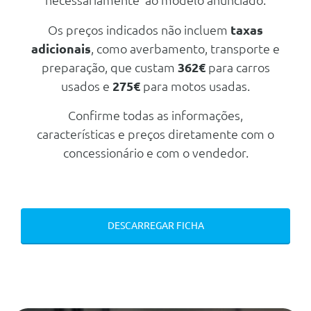
necessariamente ao modelo anunciado.
Abs - Sistema De Travagem Anti-
Bloqueio
Os preços indicados não incluem
taxas
adicionais
, como averbamento, transporte e
Controlo De Tracção
preparação, que custam
362€
para carros
Active Brake Assist
usados e
275€
para motos usadas.
Camera De Marcha Atras
Confirme todas as informações,
Active Brake Assist
características e preços diretamente com o
Cruise Control
concessionário e com o vendedor.
Sistema De Monitorizaçao Da
Pressao Dos Pneus
Assistente De Faixa De Rodagem
Esp - Programa Electrónico De
DESCARREGAR FICHA
Estabilidade
Auxilio De Estacionamento Na
Traseira
Farois Com Lampadas Em
Halogenio