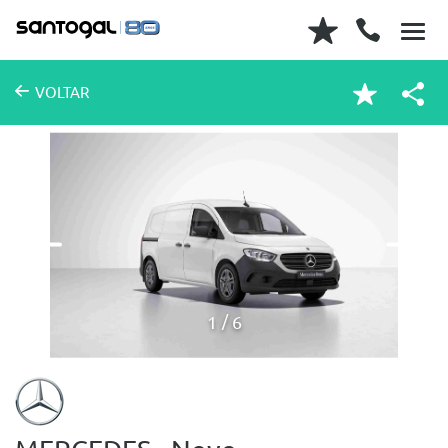
VOLTAR
1
6