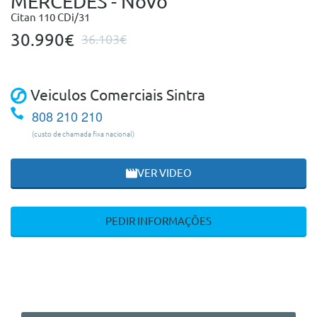
MERCEDES - Novo
Citan 110 CDi/31
30.990€
36.103€
Veiculos Comerciais Sintra
808 210 210
(custo de chamada fixa nacional)
VER VIDEO
PEDIR INFORMAÇÕES