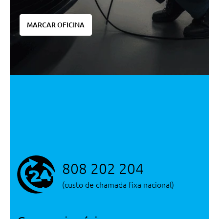
Velocidade Inteligente
Travao De Estacionamento
MARCAR OFICINA
Vidros Isolantes
Informaçoes De Transito
Extra Digital: Serviços Remotos
Plus
Extra Digital: Informaçoes De
Transito Em Directo
Vidros Isolantes
Pneus De Verao
Filtro De Combustivel Com
Separador De Agua
808 202 204
Roda De Reserva
Pneus Sem Especificaçao De
(custo de chamada fixa nacional)
Marca
Sistema De Assistencia No
Arranque