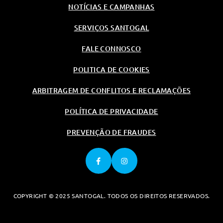
NOTÍCIAS E CAMPANHAS
Extra Digital: Actualizações
Assistente De Velocidade
Inteligente
SERVIÇOS SANTOGAL
Extra Digital: Integração Do
FALE CONNOSCO
Smartphone
Triangulo De Sinalizaçao
POLITICA DE COOKIES
Certificado De Conformidade
(Coc) Veiculo Completo
ARBITRAGEM DE CONFLITOS E RECLAMAÇÕES
Atualizaçoes Assistente De
POLÍTICA DE PRIVACIDADE
Velocidade Inteligente
Advertencia Dos Cintos De
PREVENÇÃO DE FRAUDES
Segurança Dianteiros
Travao De Estacionamento
Funções Ampliadas Mbux
Parede Lateral Traseira Sem
Janela
COPYRIGHT © 2025 SANTOGAL. TODOS OS DIREITOS RESERVADOS.
Praparação Para Instalação De
Serviços Remotos Plus