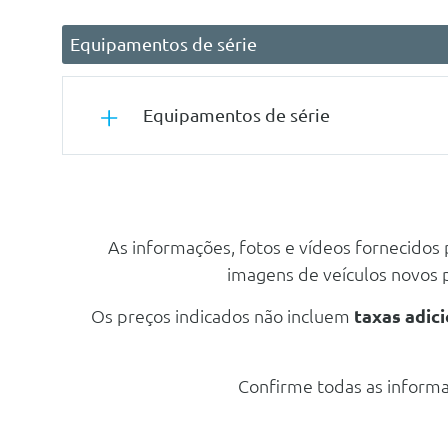
Equipamentos de série
Equipamentos de série
Outros
Módulo De Comunicação 5g
As informações, fotos e vídeos fornecidos
Funçao Paragem De Emergencia
imagens de veículos novos
Extra Digital: Live Traffic Information Mbux
Funçao Faixa De Rodagem
Os preços indicados não incluem
taxas adici
Colete Reflector Para Condutor
Extra Digital: Standard
Confirme todas as informa
Sensor De Ocupação Dos Lugares Traseiros
Câmera De Video E Selfies