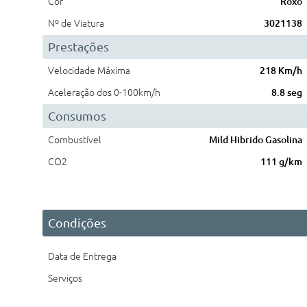
Cor
Roxo
Nº de Viatura
3021138
Prestações
Velocidade Máxima
218 Km/h
Aceleração dos 0-100km/h
8.8 seg
Consumos
Combustível
Mild Hibrido Gasolina
CO2
111 g/km
Condições
Data de Entrega
Serviços