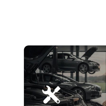
Sistema Multimédia Mbux
Assistente De Manobra
Aviso De Saida
Funçao De Direçao Evasiva
Reconhecimento Facial
Extra Digital: Limitação De Velocidade
Extra Digital: Funçao De Reinicializaçao
Extra Digital: Ajuste De Velocidade Com Base No Percu
Protecçao De Peoes
Desactivação Automatica Do Airbag Do Passageiro
Conforto/Interior e Exterior
Volante Multifunções Em Pele
Tapete Antiderrapante Para Bagageira Em Preto
Linha Progressive