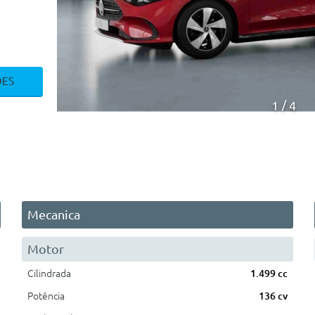
ÕES
1
4
Mecanica
Motor
Cilindrada
1.499 cc
Potência
136 cv