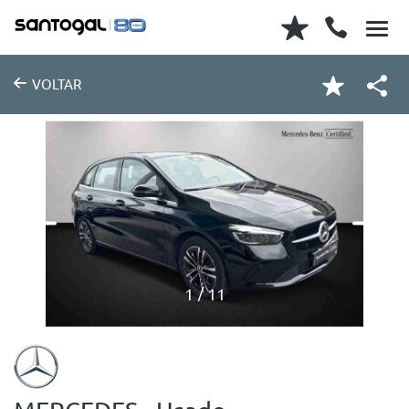
VOLTAR
1
11