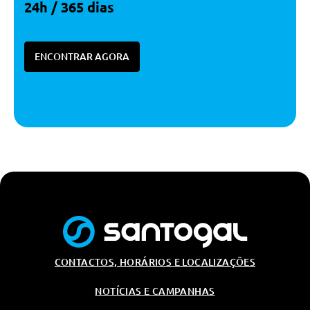
24h / 365 dias
Sistema Antibloqueio De Travões
- Abs
Luzes De Emergencia Em Caso
ENCONTRAR AGORA
De Acidente
Pack Parking
Abs - Sistema De Travagem Anti-
Bloqueio
Sistema De Controlo De Pressão
Dos Pneus
Sistema De Controlo De Pressão
Dos Pneus
Esp - Programa Electrónico De
Estabilidade
Camera Para Marcha-Atrás
Luzes De Travão Adaptativas
CONTACTOS, HORÁRIOS E LOCALIZAÇÕES
Cruise Control
NOTÍCIAS E CAMPANHAS
Programa Electrónico De