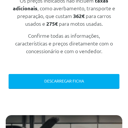
Os preços indicados não incluem
taxas
Extra Digital: Serviço Remotos E
adicionais
, como averbamento, transporte e
De Carregamento Plus
preparação, que custam
362€
para carros
Modulo De Comunicaçoes Lte
Para Extras Digitais
usados e
275€
para motos usadas.
Sistema De Multimedia Com Pré-
Confirme todas as informações,
Instalação De Navegação
características e preços diretamente com o
Pack Visibilidade
concessionário e com o vendedor.
Funções Avançadas Mbux
Modulo De Comunicaçoes Lte
Para Serviços Mercedes Me
Connect
DESCARREGAR FICHA
Sensor De Ocupação Dos
Lugares Traseiros
Sistema De Carregamento De
Corrente Alternada Ac 3.7 Kw
Triângulo De Pré-Sinalização
Kit De 1º Socorros
Desactivação Automatica Do