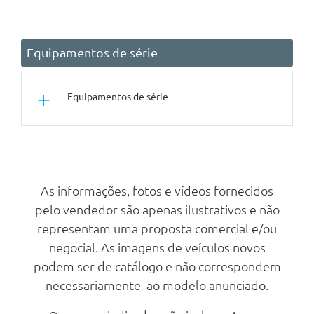
Equipamentos de série
Equipamentos de série
Outros
Serviços Mercedes Me
(Monitorizaçao E Definiçoes Do
Veiculo)
As informações, fotos e vídeos fornecidos
pelo vendedor são apenas ilustrativos e não
Colete Reflector Para Condutor
representam uma proposta comercial e/ou
Pré-Instalação De Chave Digital
negocial. As imagens de veículos novos
Assistente De Limite De
podem ser de catálogo e não correspondem
Velocidade
necessariamente ao modelo anunciado.
Extra Digital: Funções Avançadas
Mbux