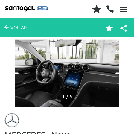
VOLTAR
1
6