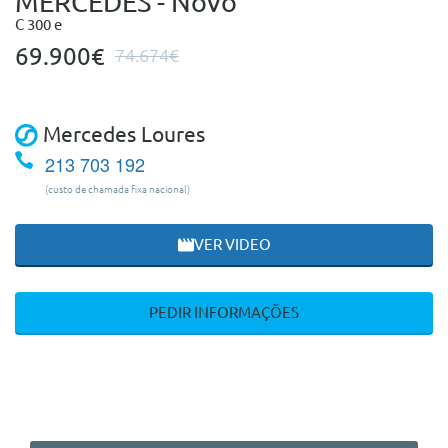
MERCEDES - Novo
C 300 e
69.900€
74.674€
Mercedes Loures
213 703 192
(custo de chamada fixa nacional)
VER VIDEO
PEDIR INFORMAÇÕES