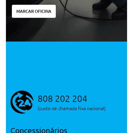
Pack Usb
Navegação Por Disco Rigido
MARCAR OFICINA
Painel De Instrumentos Digital
De 12.3
Pack De Navegação Mbux
Premium
Radio Digital
Indicador Sonoro Para Nao
Colocaçao Dos Cintos De
Segurança Dianteiros
Attention Assist - Sistema De
Alerta Do Cansaço Do Condutor
Conforto/Interior e Exterior
808 202 204
Ecrã Central De 11.9
(custo de chamada fixa nacional)
Pack Advanced
Rede De Suporte Na Zona Da
Mala
Concessionários