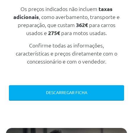
255/40 R18 99y
Diamante
Pack Parking Com Camera 360º
Os preços indicados não incluem
taxas
Palas Para Sol Com Espelho De
adicionais
, como averbamento, transporte e
Cortesia Iluminado
preparação, que custam
362€
para carros
Audio/Comunicações/Instrumentos
usados e
275€
para motos usadas.
Pack Usb
Painel De Instrumentos Digital
Confirme todas as informações,
De 12.3
características e preços diretamente com o
Tirefit Com Bomba De Ar
concessionário e com o vendedor.
Electrica
Indicador De Ocupaçao Dos
Bancos Traseiros No Painel De
Instrumentos
Computador De Bordo Integrado
DESCARREGAR FICHA
No Display Multifunções
Indicador Dos Intervalos De
Manutenção - Assyst
Intermitentes Com Função De
Conforto Por Leve Accionamento