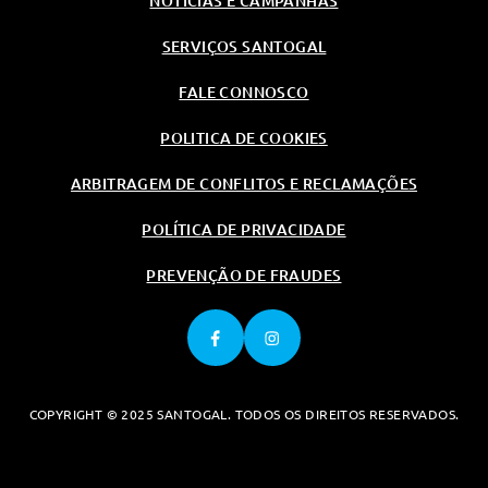
NOTÍCIAS E CAMPANHAS
Desembaciador Do Vidro
Traseiro Com Temporizador
SERVIÇOS SANTOGAL
Vidros Com Tonalidade Verde
Pack Bancos Conforto
FALE CONNOSCO
Gancho De Suporte Na Zona Da
POLITICA DE COOKIES
Mala Do Lado Esquerdo
Coluna De Direcção Com
ARBITRAGEM DE CONFLITOS E RECLAMAÇÕES
Regulação Manual Em Altura E
Profundidade
POLÍTICA DE PRIVACIDADE
Apoio De Braço Dianteiro C/
Compartimento Porta Objectos
PREVENÇÃO DE FRAUDES
Vidros Electricos
Limpa Vidros Traseiro Com
Accionamento Por Intervalos E
Activaçao Automatica Na Marcha
Atras
COPYRIGHT © 2025 SANTOGAL. TODOS OS DIREITOS RESERVADOS.
Tapetes Em Veludo
Forro Do Tejadilho Em Tecido
Cinzento