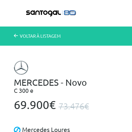
VOLTAR
À LISTAGEM
MERCEDES - Novo
C 300 e
69.900€
73.476€
Mercedes Loures