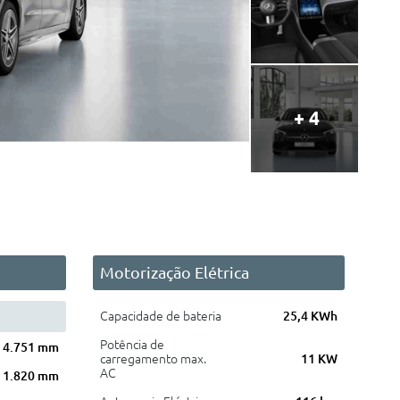
+ 4
Motorização Elétrica
Capacidade de bateria
25,4 KWh
Potência de
4.751 mm
carregamento max.
11 KW
AC
1.820 mm