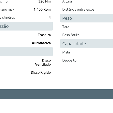
áximo
320 Nm
Altura
nário max.
1.400 Rpm
Distância entre eixos
cilindros
4
Peso
ssão
Tara
Traseira
Peso Bruto
Automática
Capacidade
Mala
Disco
Depósito
Ventilado
Disco Rígido