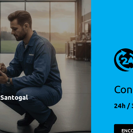
e Abertura Da Mala
Con
à Santogal
24h / 
ENC