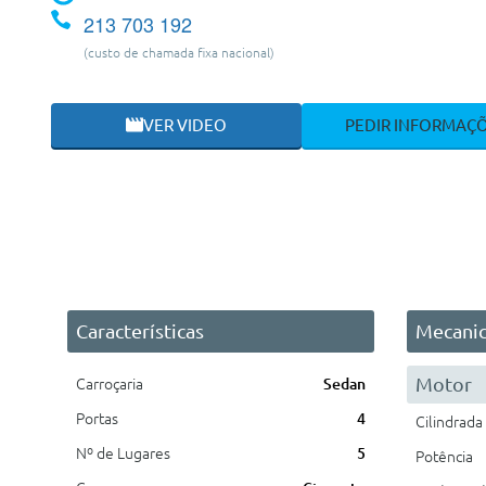
213 703 192
(custo de chamada fixa nacional)
VER VIDEO
PEDIR INFORMAÇ
Características
Mecani
Motor
Carroçaria
Sedan
Portas
4
Cilindrada
Nº de Lugares
5
Potência