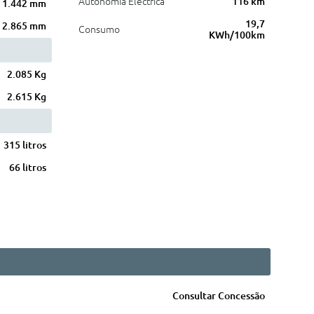
Autonomia Eléctrica
116 km
1.442 mm
19,7
2.865 mm
Consumo
KWh/100km
2.085 Kg
2.615 Kg
315 litros
66 litros
Consultar Concessão