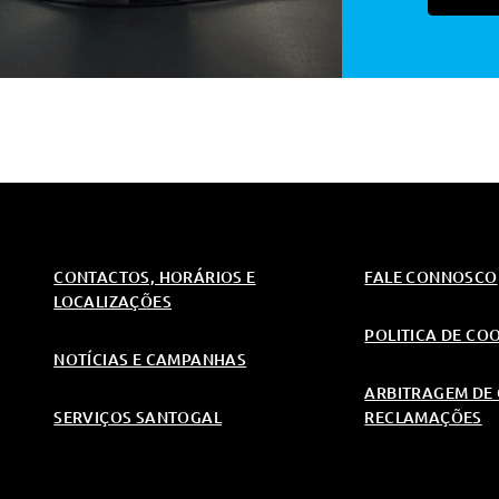
gelante E Liquido Do Limpa Para-Brisas
ndutor
es
onamento
CONTACTOS, HORÁRIOS E
FALE CONNOSCO
LOCALIZAÇÕES
POLITICA DE CO
NOTÍCIAS E CAMPANHAS
ARBITRAGEM DE 
 De Instrumentos
SERVIÇOS SANTOGAL
RECLAMAÇÕES
urança Dianteiros