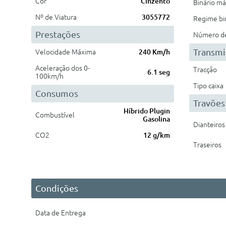
Cor
Cinzento
Binário m
Nº de Viatura
3055772
Regime bi
Prestações
Número de 
Transmi
Velocidade Máxima
240 Km/h
Aceleração dos 0-
Tracção
6.1 seg
100km/h
Tipo caixa
Consumos
Travões
Híbrido Plugin
Combustível
Gasolina
Dianteiros
CO2
12 g/km
Traseiros
Condições
Data de Entrega