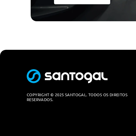
Pack Usb
Indicador De Niveis Baixos: Combustivel, Oleo, Anti-Con
Radio Digital
Attention Assist - Sistema De Alerta Do Cansaço Do Co
Computador De Bordo Integrado No Display Multifunçõ
Indicador De Desgaste Das Pastilhas Travões
Intermitentes Com Função De Conforto Por Leve Acci
Indicador Dos Intervalos De Manutenção - Assyst
Indicador De Temperatura Exterior
Indicador De Lampada Fundida
COPYRIGHT © 2025 SANTOGAL. TODOS OS DIREITOS
Indicador De Ocupaçao Do Assento Do Passageiro
RESERVADOS.
Indicador De Ocupaçao Dos Bancos Traseiros No Painel
Indicador Sonoro Para Nao Colocaçao Dos Cintos De Seg
Tirefit Com Bomba De Ar Electrica